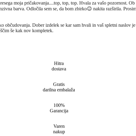
resega moja pričakovanja....top, top, top. Hvala za vašo pozornost. Ob n
tenzivna barva. Odločila sem se, da bom zbirko😉 nakita razširila. Prosi
 občudovanja. Dober izdelek se kar sam hvali in vaš spletni naslov je 
voščim še kak nov kompletek.
Hitra
dostava
Gratis
darilna embalaža
100%
Garancija
Varen
nakup