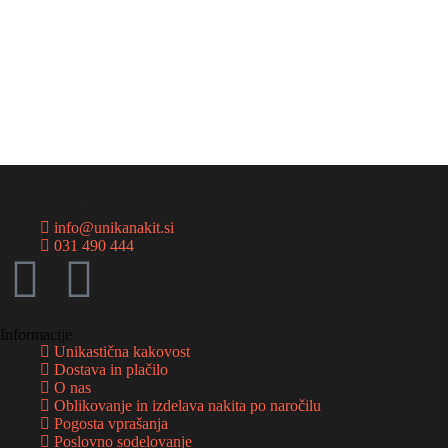
UNIKA Nakit
, Mojca Horvat
info@unikanakit.si
031 490 444
Informacije
Unikastična kakovost
Dostava in plačilo
O nas
Oblikovanje in izdelava nakita po naročilu
Pogosta vprašanja
Poslovno sodelovanje