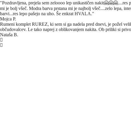
"Pozdravljena, prejela sem zeloooo lep unikastičen nakit🤗🤗🤗....res p
mi je bolj všeč. Modra barva prstana mi je najbolj všeč....zelo lepa, in
barvi...res lepo pašejo na uho. Še enkrat HVALA."
Mojca P.
Rumeni komplet RUREZ, ki sem si ga nadela pred dnevi, je požel veliko
občudovalcev. Le tako naprej z oblikovanjem nakita. Ob priliki si pri
Nataša B.