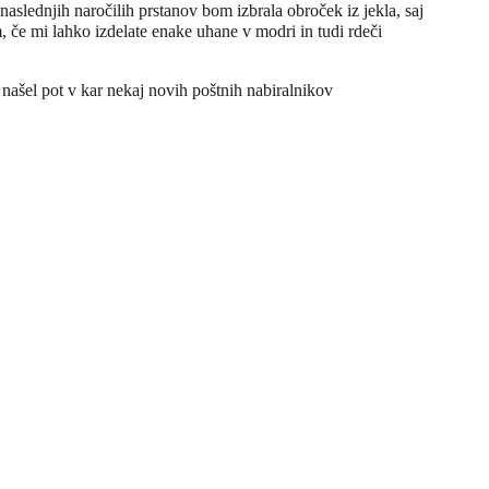
aslednjih naročilih prstanov bom izbrala obroček iz jekla, saj
m, če mi lahko izdelate enake uhane v modri in tudi rdeči
našel pot v kar nekaj novih poštnih nabiralnikov