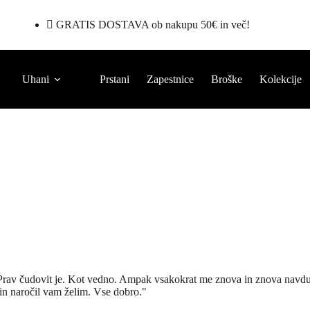
GRATIS DOSTAVA ob nakupu 50€ in več!
Uhani
Prstani
Zapestnice
Broške
Kolekcije
Prav čudovit je. Kot vedno. Ampak vsakokrat me znova in znova navduši.
j in naročil vam želim. Vse dobro."