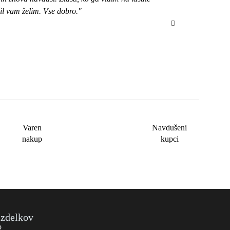
čil vam želim. Vse dobro."
bom izbrala ob
Varen
Navdušeni
nakup
kupci
izdelkov
o