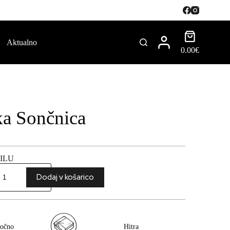
Aktualno
0.00
€
ka Sončnica
ILU
Dodaj v košarico
očno
Hitra