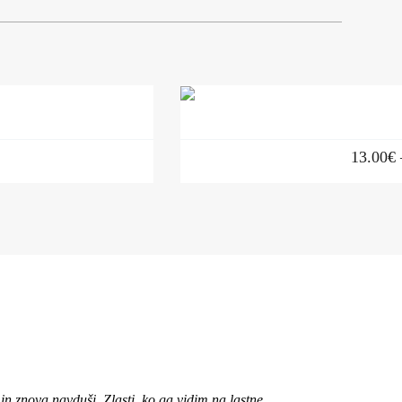
13.00
€
n znova navduši. Zlasti, ko ga vidim na lastne
"Pozdravljena, 