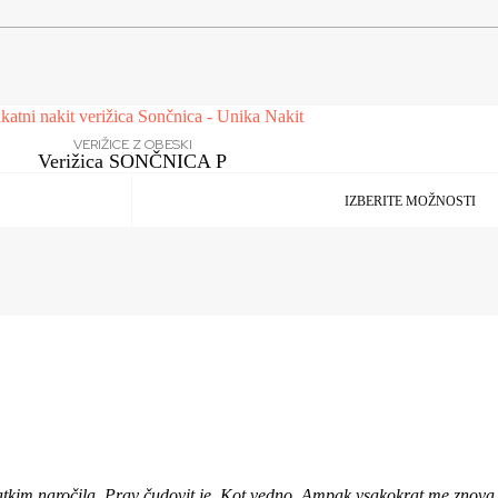
VERIŽICE Z OBESKI
Verižica SONČNICA P
IZBERITE MOŽNOSTI
atkim naročila. Prav čudovit je. Kot vedno. Ampak vsakokrat me znova i