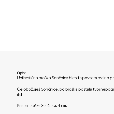
Opis:
Unikastična broška Sončnica blesti s povsem realno p
Če obožuješ Sončnice, bo broška postala tvoj nepogreš
itd.
Premer broške Sončnica: 4 cm.