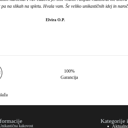
ot pa na slikah na spletu. Hvala vam. Še veliko unikastičnih idej in naro
Elvira O.P.
100%
Garancija
alaža
formacije
Kategorije 
Unikastična kakovost
Aktualn