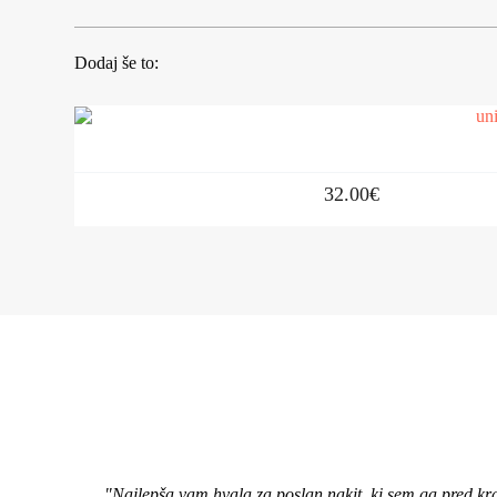
Dodaj še to:
32.00
€
"Najlepša vam hvala za poslan nakit, ki sem ga pred kr