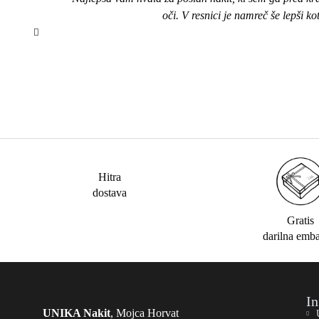
oči. V resnici je namreč še lepši k
Hitra
dostava
Gratis
darilna emb
In
UNIKA Nakit
, Mojca Horvat