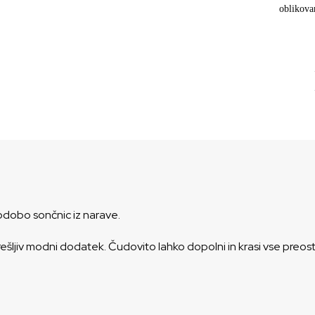
oblikova
odobo sončnic iz narave.
ljiv modni dodatek. Čudovito lahko dopolni in krasi vse preosta