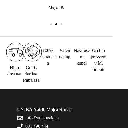
Mojca P.
100%
Varen
Navduše
Osebni
Garancij
nakup
ni
prevzem
a
kupci
v M.
Hitra
Gratis
Soboti
dostava
darilna
embalaža
UNIKA Nakit
, Mojca Horvat
info@unikanakit.si
031 490 444