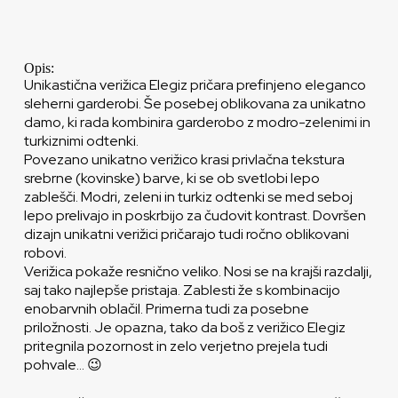
Opis:
Unikastična verižica Elegiz pričara prefinjeno eleganco
sleherni garderobi. Še posebej oblikovana za unikatno
damo, ki rada kombinira garderobo z modro-zelenimi in
turkiznimi odtenki.
Povezano unikatno verižico krasi privlačna tekstura
srebrne (kovinske) barve, ki se ob svetlobi lepo
zablešči. Modri, zeleni in turkiz odtenki se med seboj
lepo prelivajo in poskrbijo za čudovit kontrast. Dovršen
dizajn unikatni verižici pričarajo tudi ročno oblikovani
robovi.
Verižica pokaže resnično veliko. Nosi se na krajši razdalji,
saj tako najlepše pristaja. Zablesti že s kombinacijo
enobarvnih oblačil. Primerna tudi za posebne
priložnosti. Je opazna, tako da boš z verižico Elegiz
pritegnila pozornost in zelo verjetno prejela tudi
pohvale… 😉