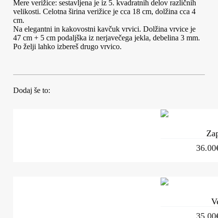
Mere verižice: sestavljena je iz 5. kvadratnih delov različnih
velikosti. Celotna širina verižice je cca 18 cm, dolžina cca 4
cm.
Na elegantni in kakovostni kavčuk vrvici. Dolžina vrvice je
47 cm + 5 cm podaljška iz nerjavečega jekla, debelina 3 mm.
Po želji lahko izbereš drugo vrvico.
Dodaj še to:
Za
36.00
V
35.00