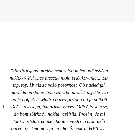
"Pozdravljena, prejela sem zeloooo lep unikastičen
Rum
nakit🤗🤗🤗....res presega moja pričakovanja....top,
dnevi
top, top. Hvala za vašo pozornost. Ob naslednjih
kar s
naročilih prstanov bom izbrala obroček iz jekla, saj
neka
mi je bolj všeč. Modra barva prstana mi je najbolj
ta
všeč....zelo lepa, intenzivna barva. Odločila sem se,
da bom zbirko😉 nakita razširila. Prosim, če mi
lahko izdelate enake uhane v modri in tudi rdeči
barvi...res lepo pašejo na uho. Še enkrat HVALA."