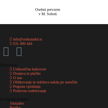
Osebni prevzem
v M. Soboti
UNIKA Nakit
, Mojca Horvat
info@unikanakit.si
031 490 444
Informacije
Unikastična kakovost
Dostava in plačilo
O nas
Oblikovanje in izdelava nakita po naročilu
Pogosta vprašanja
Poslovno sodelovanje
Kategorije izdelkov
Aktualno
Broške