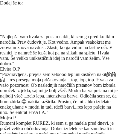
Dodaj še to:
"Najlepša vam hvala za poslan nakit, ki sem ga pred kratkim
naročila. Prav čudovit je. Kot vedno. Ampak vsakokrat me
znova in znova navduši. Zlasti, ko ga vidim na lastne oči. V
resnici je namreč še lepši kot pa na slikah na spletu. Hvala
vam. Še veliko unikastičnih idej in naročil vam želim. Vse
dobro."
Elvira O.P.
"Pozdravljena, prejela sem zeloooo lep unikastičen nakit🤗🤗
🤗....res presega moja pričakovanja....top, top, top. Hvala za
vašo pozornost. Ob naslednjih naročilih prstanov bom izbrala
obroček iz jekla, saj mi je bolj všeč. Modra barva prstana mi je
najbolj všeč....zelo lepa, intenzivna barva. Odločila sem se, da
bom zbirko😉 nakita razširila. Prosim, če mi lahko izdelate
enake uhane v modri in tudi rdeči barvi...res lepo pašejo na
uho. Še enkrat HVALA."
Mojca P.
Rumeni komplet RUREZ, ki sem si ga nadela pred dnevi, je
požel veliko občudovanja. Dober izdelek se kar sam hvali in
vaš spletni naslov je našel pot v kar nekaj novih poštnih