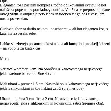
Opis:
Eleganten roza pastelni komplet z ročno oblikovanimi cvetovi je kot
nalašč za popestritev pomladnega outfita. Verižica se preprosto nadane
okrog vratu. Komplet je zelo lahek in udoben ter ga boš z veseljem
nosila po ves dan.
Čudovit izbor za darilo nekomu posebnemu – ali kot eleganten kos, s
katerim razveseliš sebe.
Lahko se izberejo posamezni kosi nakita ali
kompleti po akcijski ceni
– na voljo le za kratek čas.
Mere:
Verižica – premer 5 cm. Na obročku iz kakovostnega nerjavečega
jekla, srebrne barve, dolžine 45 cm.
Mali uhani – premer 1.5 cm. Nastavki so iz kakovostnega nerjavečega
jekla s silikonskimi in kovinskimi zatiči (prejmeš oba).
Uhani – dolžina 3 cm, širina 2 cm. Nastavki so iz kakovostnega
nerjavečega jekla s silikonskimi in kovinskimi zatiči (prejmeš oba).