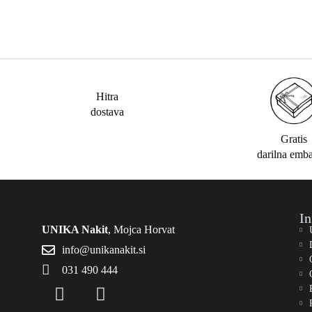
Hitra
dostava
Gratis
darilna emb
In
UNIKA Nakit
, Mojca Horvat
info@unikanakit.si
031 490 444