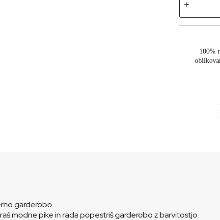
100% r
oblikova
herno garderobo.
raš modne pike in rada popestriš garderobo z barvitostjo.