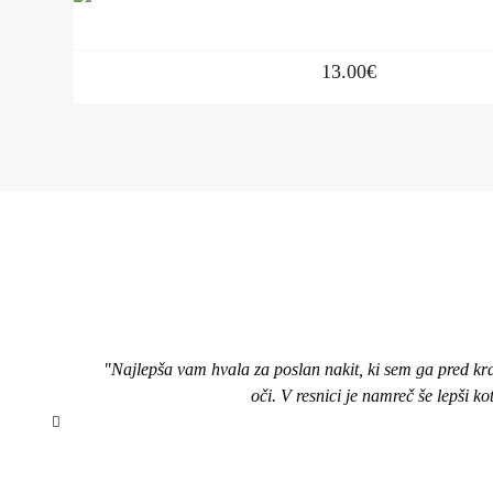
13.00
€
"Najlepša vam hvala za poslan nakit, ki sem ga pred kr
oči. V resnici je namreč še lepši k