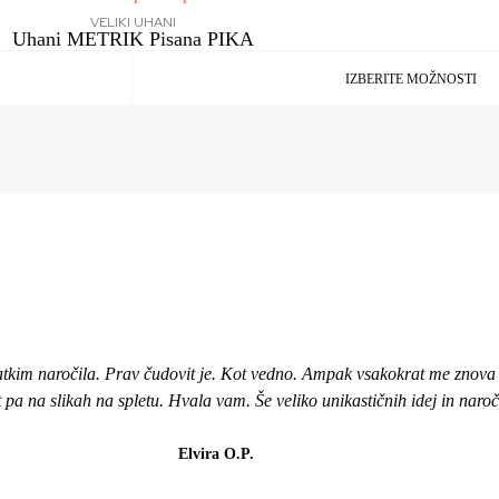
VELIKI UHANI
Uhani METRIK Pisana PIKA
IZBERITE MOŽNOSTI
atkim naročila. Prav čudovit je. Kot vedno. Ampak vsakokrat me znova i
ot pa na slikah na spletu. Hvala vam. Še veliko unikastičnih idej in naro
Elvira O.P.