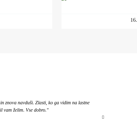
16
n znova navduši. Zlasti, ko ga vidim na lastne
"Pozdravljena, 
čil vam želim. Vse dobro."
bom izbrala ob