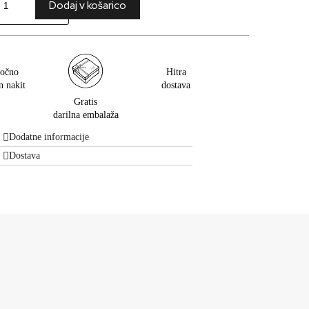
Dodaj v košarico
očno
Hitra
n nakit
dostava
Gratis
darilna embalaža
Dodatne informacije
Dostava