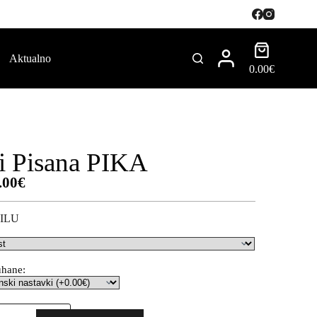
Aktualno
0.00
€
i Pisana PIKA
.00
€
ILU
uhane: