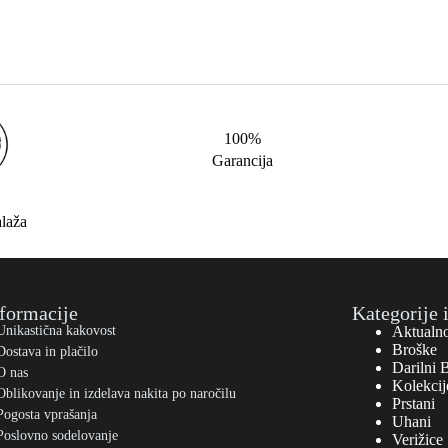
100%
Garancija
alaža
formacije
Kategorije 
Unikastična kakovost
Aktualn
Broške
Dostava in plačilo
Darilni 
O nas
Kolekcij
Oblikovanje in izdelava nakita po naročilu
Prstani
Pogosta vprašanja
Uhani
Poslovno sodelovanje
Verižice