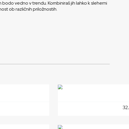
o in bodo vedno v trendu. Kombiniraš jih lahko k sleherni
ost ob različnih priložnostih.
32