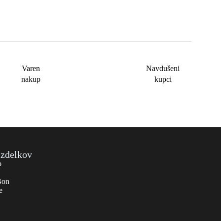
Varen
Navdušeni
nakup
kupci
izdelkov
o
Bon
e