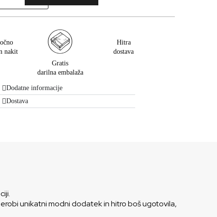
očno
Hitra
n nakit
dostava
Gratis
darilna embalaža
Dodatne informacije
Dostava
iji.
rderobi unikatni modni dodatek in hitro boš ugotovila,