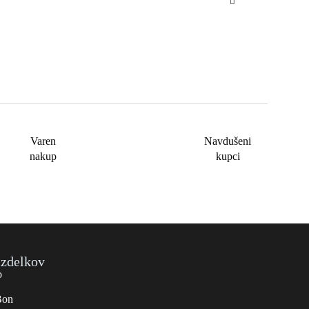
Varen
Navdušeni
nakup
kupci
izdelkov
o
Bon