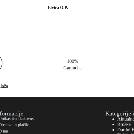
Elvira O.P.
100%
Garancija
alaža
formacije
Kategorije 
Unikastična kakovost
Aktualn
Broške
Dostava in plačilo
Darilni 
O nas