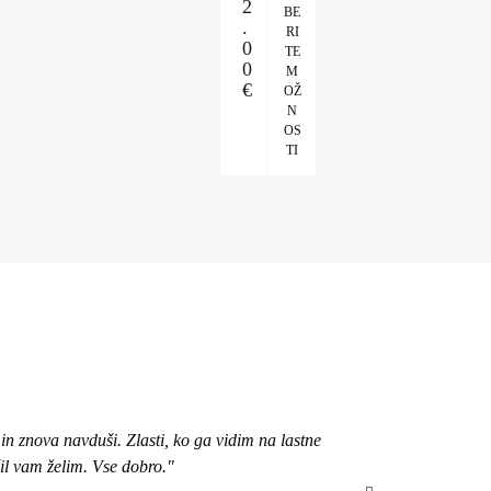
2
BE
.
RI
0
TE
0
M
€
OŽ
N
OS
TI
n znova navduši. Zlasti, ko ga vidim na lastne
"Pozdravljena, 
čil vam želim. Vse dobro."
bom izbrala ob