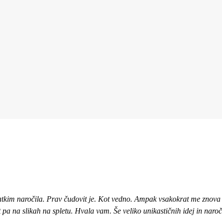
atkim naročila. Prav čudovit je. Kot vedno. Ampak vsakokrat me znova i
ot pa na slikah na spletu. Hvala vam. Še veliko unikastičnih idej in naro