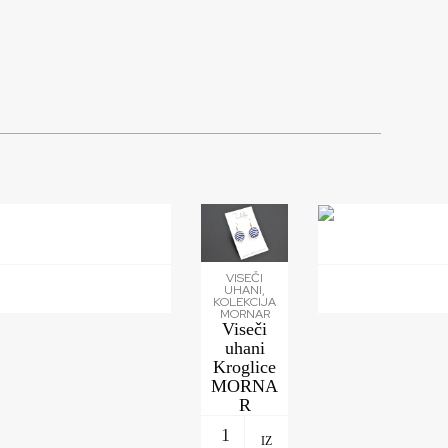
VISEČI
UHANI
,
KOLEKCIJA
MORNAR
Viseči
uhani
Kroglice
MORNA
R
1
IZ