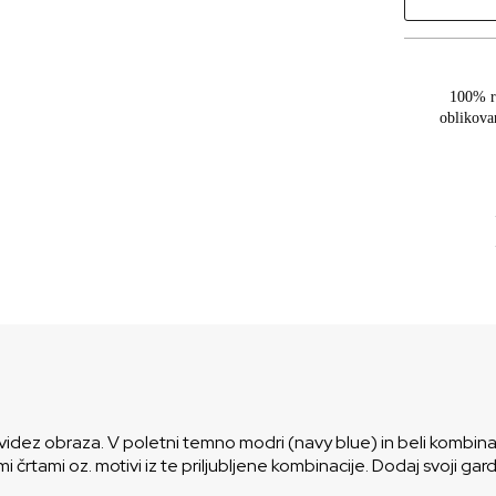
100% r
oblikova
videz obraza. V poletni temno modri (navy blue) in beli kombinac
i črtami oz. motivi iz te priljubljene kombinacije. Dodaj svoji ga