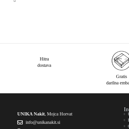
Hitra
dostava
Gratis
darilna emb
In
UNIKA Nakit
, Mojca Horvat
info@unikanakit.si