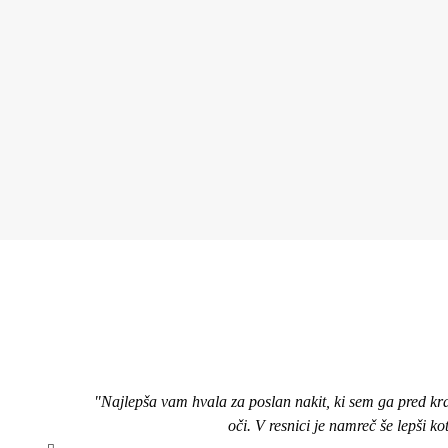
"Najlepša vam hvala za poslan nakit, ki sem ga pred kr
oči. V resnici je namreč še lepši k