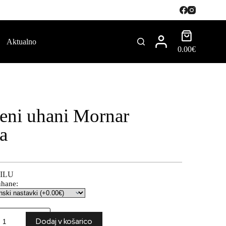
Aktualno
0.00
€
eni uhani Mornar
a
ILU
uhane:
Dodaj v košarico