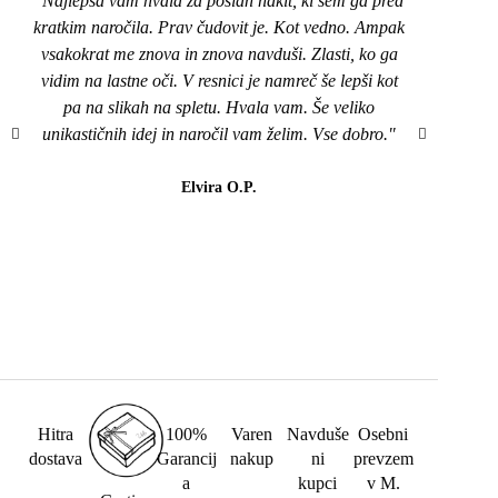
"Najlepša vam hvala za poslan nakit, ki sem ga pred
"Pozd
kratkim naročila. Prav čudovit je. Kot vedno. Ampak
nakit
vsakokrat me znova in znova navduši. Zlasti, ko ga
top,
vidim na lastne oči. V resnici je namreč še lepši kot
naroči
pa na slikah na spletu. Hvala vam. Še veliko
mi je
unikastičnih idej in naročil vam želim. Vse dobro."
všeč..
da b
lahk
Elvira O.P.
barvi
Hitra
100%
Varen
Navduše
Osebni
dostava
Garancij
nakup
ni
prevzem
a
kupci
v M.