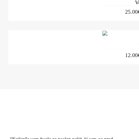
V
25.00
12.00