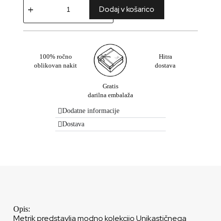
Dodaj v košarico
100% ročno
Hitra
oblikovan nakit
dostava
Gratis
darilna embalaža
Dodatne informacije
Dostava
Opis:
Metrik predstavlja modno kolekcijo Unikastičnega