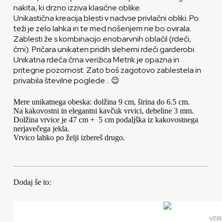
nakita, ki drzno izziva klasične oblike.
Unikastična kreacija blesti v nadvse privlačni obliki. Po
teži je zelo lahka in te med nošenjem ne bo ovirala.
Zablesti že s kombinacijo enobarvnih oblačil (rdeči,
črni). Pričara unikaten pridih sleherni rdeči garderobi.
Unikatna rdeča črna verižica Metrik je opazna in
pritegne pozornost. Zato boš zagotovo zablestela in
privabila številne poglede… 😉
Mere unikatnega obeska: dolžina 9 cm, širina do 6.5 cm.
Na kakovostni in elegantni kavčuk vrvici, debeline 3 mm.
Dolžina vrvice je 47 cm + 5 cm podaljška iz kakovostnega
nerjavečega jekla.
Vrvico lahko po želji izbereš drugo.
Dodaj še to:
VERI