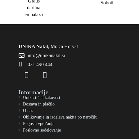
Gratis
Soboti
darilna
embalaža
UNIKA Nakit
, Mojca Horvat
info@unikanakit.si
031 490 444
Informacije
Unikastična kakovost
Dostava in plačilo
O nas
Oblikovanje in izdelava nakita po naročilu
Pogosta vprašanja
Poslovno sodelovanje