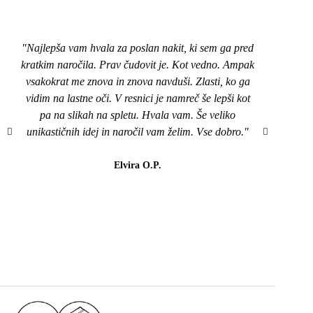
"Najlepša vam hvala za poslan nakit, ki sem ga pred
"Pozd
kratkim naročila. Prav čudovit je. Kot vedno. Ampak
nakit
vsakokrat me znova in znova navduši. Zlasti, ko ga
top,
vidim na lastne oči. V resnici je namreč še lepši kot
naroči
pa na slikah na spletu. Hvala vam. Še veliko
mi je
unikastičnih idej in naročil vam želim. Vse dobro."
všeč..
da b
lahk
Elvira O.P.
barvi