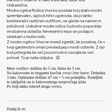
Unikastična.
Modra ogrlica Rožica Viva bo postala tvoj stalni modni
spremljevalec, saj boš hitro ugotovila, da jo lahko
kombiniraš k različnim outfitom, ne glede na namen in
priložnost. Unikatne modre rožice čudovito popestrijo
enobarvna oblačila. Neverjetno lepo se podajo k
oblekam z motivi rožic.
Z modro ogrlico Viva ne moreš zgrešiti, še posebej, če v
tvoji garderobni omari prevladujejo modri odtenki. Z njo
boš pritegnila še več pozornosti in osvojila še več
pohval. To je naša obljuba… 😉
Mere verižice: dolžina do 5 cm, širina do 5 cm.
Na kakovostni in elegantni kavčuk vrvici črne barve. Debelina
3 mm. Optimalne dolžine 47 cm + 5 cm podaljška. Podaljšek
in zaključek sta iz kakovostnega nerjavečega jekla.
Po želji lahko izbereš drugo vrvico.
Dodaj še to: