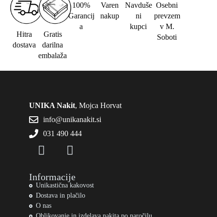
100%
Varen
Navduše
Osebni
Garancij
nakup
ni
prevzem
a
kupci
v M.
Hitra
Gratis
Soboti
dostava
darilna
embalaža
UNIKA Nakit
, Mojca Horvat
info@unikanakit.si
031 490 444
Informacije
Unikastična kakovost
Dostava in plačilo
O nas
Oblikovanje in izdelava nakita po naročilu