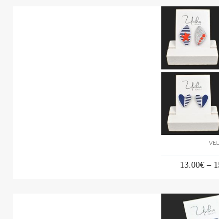
VEL
13.00
€
–
1