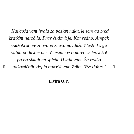
"Najlepša vam hvala za poslan nakit, ki sem ga pred
"Pozd
kratkim naročila. Prav čudovit je. Kot vedno. Ampak
nakit
vsakokrat me znova in znova navduši. Zlasti, ko ga
top,
vidim na lastne oči. V resnici je namreč še lepši kot
naroči
pa na slikah na spletu. Hvala vam. Še veliko
mi je
unikastičnih idej in naročil vam želim. Vse dobro."
všeč..
da b
lahk
Elvira O.P.
barvi