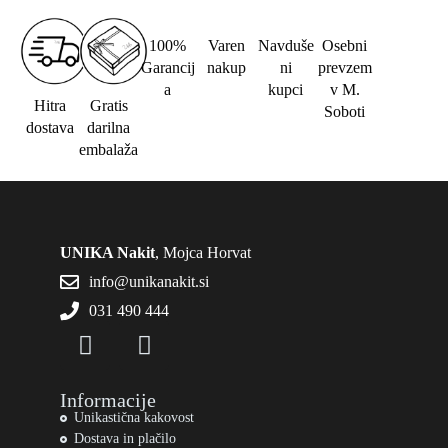
100%
Varen
Navduše
Osebni
Garancij
nakup
ni
prevzem
a
kupci
v M.
Hitra
Gratis
Soboti
dostava
darilna
embalaža
UNIKA Nakit
, Mojca Horvat
info@unikanakit.si
031 490 444
Informacije
Unikastična kakovost
Dostava in plačilo