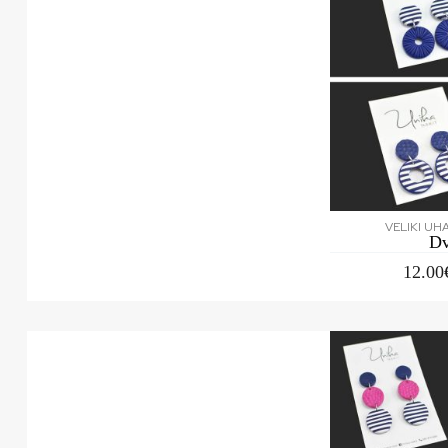
VELIKI UH
Dv
12.00