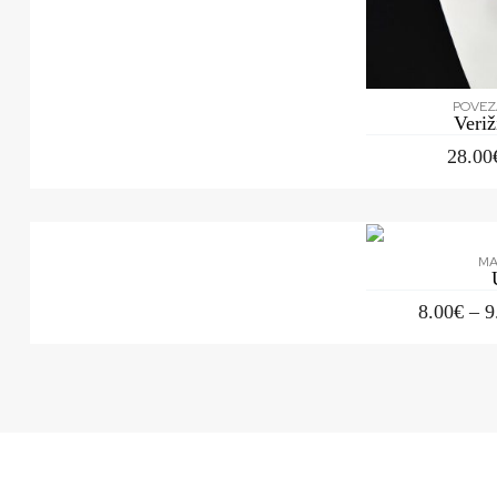
POVEZ
Veri
28.00
MA
8.00
€
–
9