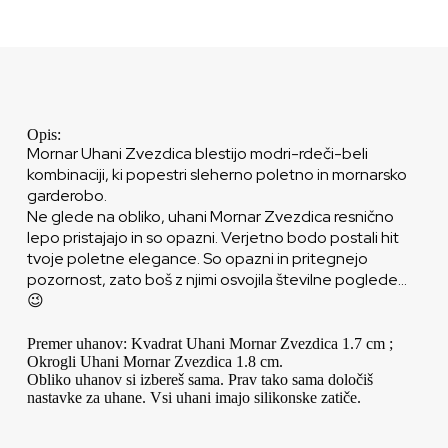
Opis:
Mornar Uhani Zvezdica blestijo modri-rdeči-beli
kombinaciji, ki popestri sleherno poletno in mornarsko
garderobo.
Ne glede na obliko, uhani Mornar Zvezdica resnično
lepo pristajajo in so opazni. Verjetno bodo postali hit
tvoje poletne elegance. So opazni in pritegnejo
pozornost, zato boš z njimi osvojila številne poglede…
😉
Premer uhanov: Kvadrat Uhani Mornar Zvezdica 1.7 cm ;
Okrogli Uhani Mornar Zvezdica 1.8 cm.
Obliko uhanov si izbereš sama. Prav tako sama določiš
nastavke za uhane. Vsi uhani imajo silikonske zatiče.