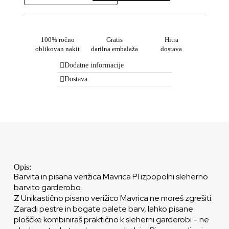
100% ročno
Gratis
Hitra
oblikovan nakit
darilna embalaža
dostava
Dodatne informacije
Dostava
Opis:
Barvita in pisana verižica Mavrica Pl izpopolni sleherno
barvito garderobo.
Z Unikastično pisano verižico Mavrica ne moreš zgrešiti.
Zaradi pestre in bogate palete barv, lahko pisane
ploščke kombiniraš praktično k sleherni garderobi – ne