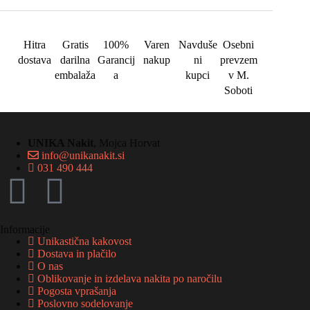
Hitra
Gratis
100%
Varen
Navduše
Osebni
dostava
darilna
Garancij
nakup
ni
prevzem
embalaža
a
kupci
v M.
Soboti
UNIKA Nakit
, Mojca Horvat
info@unikanakit.si
031 490 444
Informacije
Unikastična kakovost
Dostava in plačilo
O nas
Oblikovanje in izdelava nakita po naročilu
Pogosta vprašanja
Poslovno sodelovanje