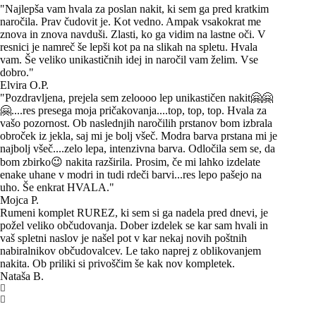
"Najlepša vam hvala za poslan nakit, ki sem ga pred kratkim
naročila. Prav čudovit je. Kot vedno. Ampak vsakokrat me
znova in znova navduši. Zlasti, ko ga vidim na lastne oči. V
resnici je namreč še lepši kot pa na slikah na spletu. Hvala
vam. Še veliko unikastičnih idej in naročil vam želim. Vse
dobro."
Elvira O.P.
"Pozdravljena, prejela sem zeloooo lep unikastičen nakit🤗🤗
🤗....res presega moja pričakovanja....top, top, top. Hvala za
vašo pozornost. Ob naslednjih naročilih prstanov bom izbrala
obroček iz jekla, saj mi je bolj všeč. Modra barva prstana mi je
najbolj všeč....zelo lepa, intenzivna barva. Odločila sem se, da
bom zbirko😉 nakita razširila. Prosim, če mi lahko izdelate
enake uhane v modri in tudi rdeči barvi...res lepo pašejo na
uho. Še enkrat HVALA."
Mojca P.
Rumeni komplet RUREZ, ki sem si ga nadela pred dnevi, je
požel veliko občudovanja. Dober izdelek se kar sam hvali in
vaš spletni naslov je našel pot v kar nekaj novih poštnih
nabiralnikov občudovalcev. Le tako naprej z oblikovanjem
nakita. Ob priliki si privoščim še kak nov kompletek.
Nataša B.