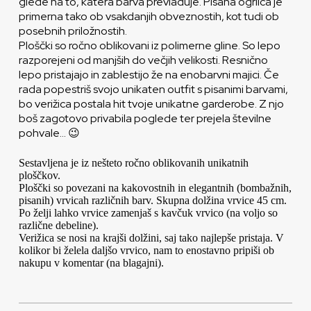
glede na to, katera barva prevladuje. Pisana ogrlica je
primerna tako ob vsakdanjih obveznostih, kot tudi ob
posebnih priložnostih.
Ploščki so ročno oblikovani iz polimerne gline. So lepo
razporejeni od manjših do večjih velikosti. Resnično
lepo pristajajo in zablestijo že na enobarvni majici. Če
rada popestriš svojo unikaten outfit s pisanimi barvami,
bo verižica postala hit tvoje unikatne garderobe. Z njo
boš zagotovo privabila poglede ter prejela številne
pohvale… 😉
Sestavljena je iz nešteto ročno oblikovanih unikatnih
ploščkov.
Ploščki so povezani na kakovostnih in elegantnih (bombažnih,
pisanih) vrvicah različnih barv. Skupna dolžina vrvice 45 cm.
Po želji lahko vrvice zamenjaš s kavčuk vrvico (na voljo so
različne debeline).
Verižica se nosi na krajši dolžini, saj tako najlepše pristaja. V
kolikor bi želela daljšo vrvico, nam to enostavno pripiši ob
nakupu v komentar (na blagajni).