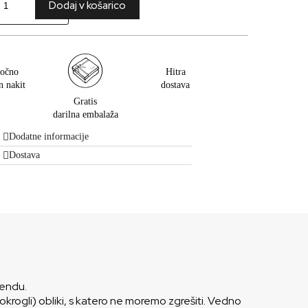
Dodaj v košarico
očno
Hitra
n nakit
dostava
Gratis
darilna embalaža
Dodatne informacije
Dostava
rendu.
okrogli) obliki, s katero ne moremo zgrešiti. Vedno