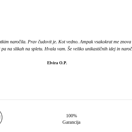
atkim naročila. Prav čudovit je. Kot vedno. Ampak vsakokrat me znova i
ot pa na slikah na spletu. Hvala vam. Še veliko unikastičnih idej in naro
Elvira O.P.
100%
Garancija