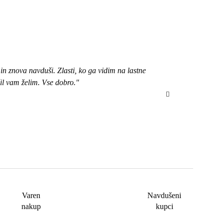
n znova navduši. Zlasti, ko ga vidim na lastne
"Pozdravljena, 
čil vam želim. Vse dobro."
bom izbrala ob
Varen
Navdušeni
nakup
kupci