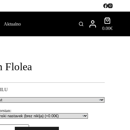
Aktualno
0.00
€
n Flolea
ILU
prstan: