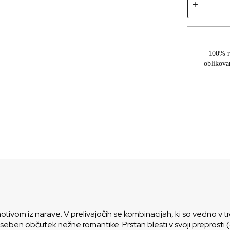
100% r
oblikova
otivom iz narave. V prelivajočih se kombinacijah, ki so vedno v t
oseben občutek nežne romantike. Prstan blesti v svoji preprosti (