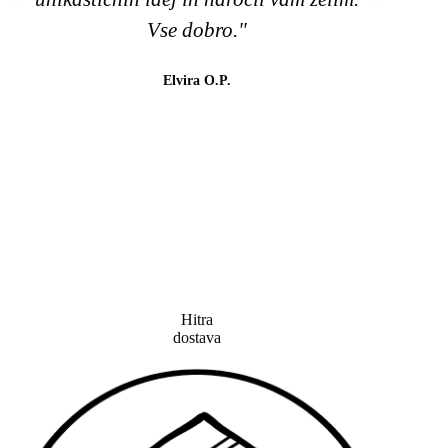
Vse dobro."
barv
😉
Elvira O.P.
lahk
tud
Hitra
dostava