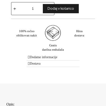
Dodaj v košarico
100% ročno
Hitra
oblikovan nakit
dostava
Gratis
darilna embalaža
Dodatne informacije
Dostava
Opis: