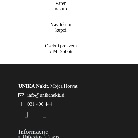
Varen
nakup
Navdušeni
kupci
Osebni prevzem
v M. Soboti
UNIKA Nakit
, Mojca Horvat
info@unikanakit.si
031 490 444
Informacije
Unikastična kakovost