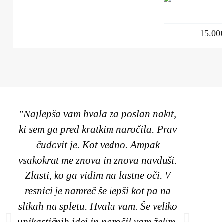
15.00
"Najlepša vam hvala za poslan nakit,
"Poz
ki sem ga pred kratkim naročila. Prav
unik
čudovit je. Kot vedno. Ampak
mo
vsakokrat me znova in znova navduši.
Zlasti, ko ga vidim na lastne oči. V
na
resnici je namreč še lepši kot pa na
izbr
slikah na spletu. Hvala vam. Še veliko
v
unikastičnih idej in naročil vam želim.
naj