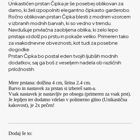
Unikastičen prstan Čipka je še posebej oblikovan za
damo, ki želi izpopolniti elegantno čipkasto garderobo.
Ročno oblikovan prstan Čipka blesti z modnim vzorcem
v izbranih modnih barvah, ki so vedno v trendu.
Navdušuje privlačna zaobljena oblika, ki zelo lepo
pristaja vzdolž po prstu in pokaže veliko. Primeren tako
za vsakodnevne obveznosti, kot tudi za posebne
dogodke.
Prstan Čipka bo postal eden tvojih ljubših modnih
dodatkov, saj ga boš z veseljem nadela ob različnih
priložnostih.
Mere prstana: dolžina 4 cm, širina 2.4 cm.
Barvo in nastavek za prstan si izbereš sam-a.
Vsak nastavek je nastavljiv po obsegu (primeren za vsak prst).
Je lepljen ter dodatno vdelan v polimerno glino (Unikastična
kakovost), je 2x pečen!
Dodaj še to: