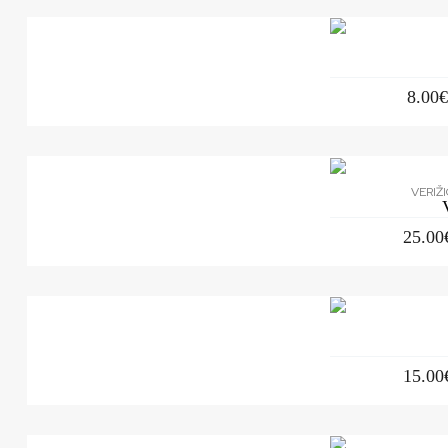
8.00
VERIŽ
25.00
15.00