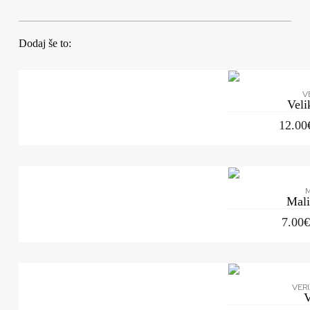
Dodaj še to:
V
Veli
12.00
M
Mali
7.00
VERI
V