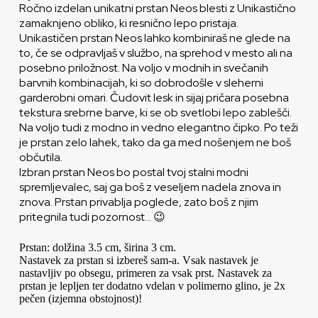
Ročno izdelan unikatni prstan Neos blesti z Unikastično
zamaknjeno obliko, ki resnično lepo pristaja.
Unikastičen prstan Neos lahko kombiniraš ne glede na
to, če se odpravljaš v službo, na sprehod v mesto ali na
posebno priložnost. Na voljo v modnih in svečanih
barvnih kombinacijah, ki so dobrodošle v sleherni
garderobni omari. Čudovit lesk in sijaj pričara posebna
tekstura srebrne barve, ki se ob svetlobi lepo zablešči.
Na voljo tudi z modno in vedno elegantno čipko. Po teži
je prstan zelo lahek, tako da ga med nošenjem ne boš
občutila.
Izbran prstan Neos bo postal tvoj stalni modni
spremljevalec, saj ga boš z veseljem nadela znova in
znova. Prstan privablja poglede, zato boš z njim
pritegnila tudi pozornost… 😉
Prstan: dolžina 3.5 cm, širina 3 cm.
Nastavek za prstan si izbereš sam-a. Vsak nastavek je
nastavljiv po obsegu, primeren za vsak prst. Nastavek za
prstan je lepljen ter dodatno vdelan v polimerno glino, je 2x
pečen (izjemna obstojnost)!