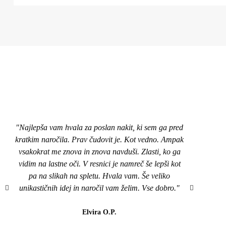
"Najlepša vam hvala za poslan nakit, ki sem ga pred
"Pozd
kratkim naročila. Prav čudovit je. Kot vedno. Ampak
nakit
vsakokrat me znova in znova navduši. Zlasti, ko ga
top,
vidim na lastne oči. V resnici je namreč še lepši kot
naroči
pa na slikah na spletu. Hvala vam. Še veliko
mi je
unikastičnih idej in naročil vam želim. Vse dobro."
všeč..
da b
lahk
Elvira O.P.
barvi