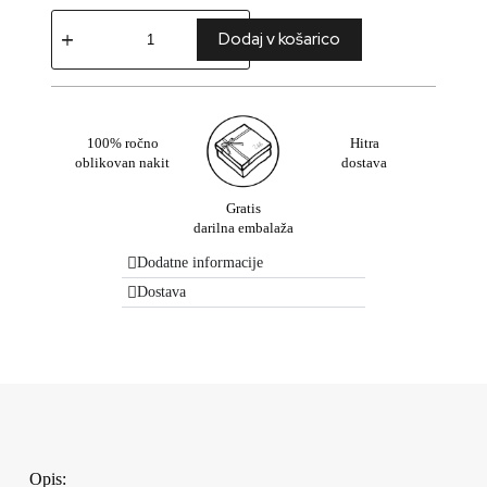
Dodaj v košarico
100% ročno
Hitra
oblikovan nakit
dostava
Gratis
darilna embalaža
Dodatne informacije
Dostava
Opis: