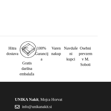
Hitra
100%
Varen
Navduše
Osebni
dostava
Garancij
nakup
ni
prevzem
a
kupci
v M.
Gratis
Soboti
darilna
embalaža
UNIKA Nakit
, Mojca Horvat
info@unikanakit.si