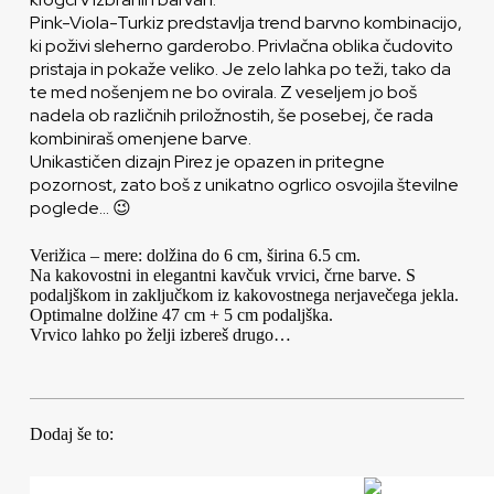
Pink-Viola-Turkiz predstavlja trend barvno kombinacijo,
ki poživi sleherno garderobo. Privlačna oblika čudovito
pristaja in pokaže veliko. Je zelo lahka po teži, tako da
te med nošenjem ne bo ovirala. Z veseljem jo boš
nadela ob različnih priložnostih, še posebej, če rada
kombiniraš omenjene barve.
Unikastičen dizajn Pirez je opazen in pritegne
pozornost, zato boš z unikatno ogrlico osvojila številne
poglede… 😉
Verižica – mere: dolžina do 6 cm, širina 6.5 cm.
Na kakovostni in elegantni kavčuk vrvici, črne barve. S
podaljškom in zaključkom iz kakovostnega nerjavečega jekla.
Optimalne dolžine 47 cm + 5 cm podaljška.
Vrvico lahko po želji izbereš drugo…
Dodaj še to: