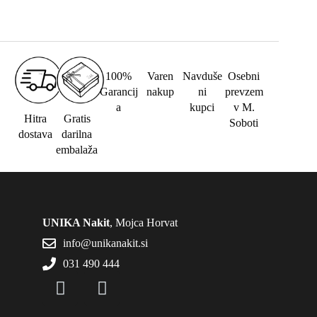
100%
Varen
Navduše
Osebni
Garancij
nakup
ni
prevzem
a
kupci
v M.
Hitra
Gratis
Soboti
dostava
darilna
embalaža
UNIKA Nakit
, Mojca Horvat
info@unikanakit.si
031 490 444