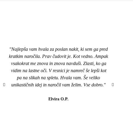
"Najlepša vam hvala za poslan nakit, ki sem ga pred
"Pozd
kratkim naročila. Prav čudovit je. Kot vedno. Ampak
nakit
vsakokrat me znova in znova navduši. Zlasti, ko ga
top,
vidim na lastne oči. V resnici je namreč še lepši kot
naroči
pa na slikah na spletu. Hvala vam. Še veliko
mi je
unikastičnih idej in naročil vam želim. Vse dobro."
všeč..
da b
lahk
Elvira O.P.
barvi