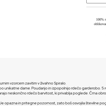
100% r
oblikova
sturnim vzorcem zavitim v živahno Spiralo.
 unikatne dame. Poudarijo in izpopolnijo rdečo garderobo. 5 ročn
arajo neskončno rdečo barvitost, ki privablja poglede. Črna obro
. Je opazna in pritegne pozornost, zato boš osvojila številne po