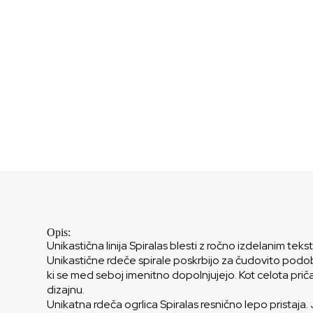
Opis:
Unikastična linija Spiralas blesti z ročno izdelanim tek
Unikastične rdeče spirale poskrbijo za čudovito podobo
ki se med seboj imenitno dopolnjujejo. Kot celota prič
dizajnu.
Unikatna rdeča ogrlica Spiralas resnično lepo pristaja