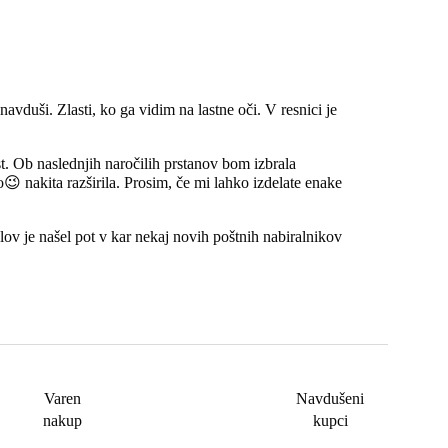
vduši. Zlasti, ko ga vidim na lastne oči. V resnici je
t. Ob naslednjih naročilih prstanov bom izbrala
o😉 nakita razširila. Prosim, če mi lahko izdelate enake
ov je našel pot v kar nekaj novih poštnih nabiralnikov
Varen
Navdušeni
nakup
kupci