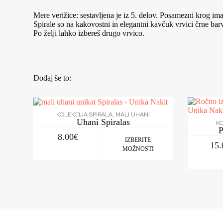
Mere verižice: sestavljena je iz 5. delov. Posamezni krog im
Spirale so na kakovostni in elegantni kavčuk vrvici črne ba
Po želji lahko izbereš drugo vrvico.
Dodaj še to:
KOLEKCIJA SPIRALA
,
MALI UHANI
Uhani Spiralas
KO
P
8.00
€
IZBERITE
15.
MOŽNOSTI