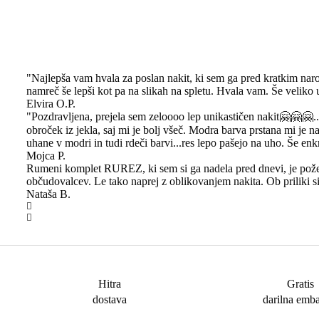
"Najlepša vam hvala za poslan nakit, ki sem ga pred kratkim naro
namreč še lepši kot pa na slikah na spletu. Hvala vam. Še veliko 
Elvira O.P.
"Pozdravljena, prejela sem zeloooo lep unikastičen nakit🤗🤗🤗...
obroček iz jekla, saj mi je bolj všeč. Modra barva prstana mi je n
uhane v modri in tudi rdeči barvi...res lepo pašejo na uho. Še 
Mojca P.
Rumeni komplet RUREZ, ki sem si ga nadela pred dnevi, je požel 
občudovalcev. Le tako naprej z oblikovanjem nakita. Ob priliki 
Nataša B.
Hitra
Gratis
dostava
darilna emb