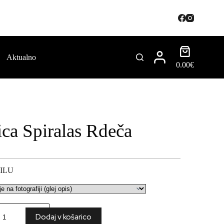
Aktualno
0.00
€
ica Spiralas Rdeča
ILU
Dodaj v košarico