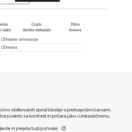
očno
Gratis
Hitra
n nakit
darilna embalaža
dostava
Dodatne informacije
Dostava
o oblikovanih spiral blestijo s prelivajočimi barvami,
ba poskrbi za kontrast in pričara piko i Unikastičnemu
glede in prejela tudi pohvale… 😉