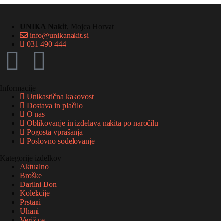
UNIKA Nakit
, Mojca Horvat
info@unikanakit.si
031 490 444
Informacije
Unikastična kakovost
Dostava in plačilo
O nas
Oblikovanje in izdelava nakita po naročilu
Pogosta vprašanja
Poslovno sodelovanje
Kategorije izdelkov
Aktualno
Broške
Darilni Bon
Kolekcije
Prstani
Uhani
Verižice