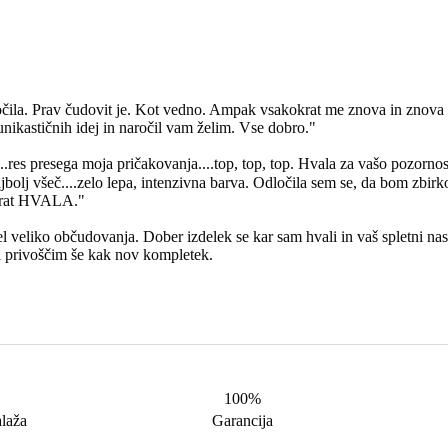
čila. Prav čudovit je. Kot vedno. Ampak vsakokrat me znova in znova na
unikastičnih idej in naročil vam želim. Vse dobro."
.res presega moja pričakovanja....top, top, top. Hvala za vašo pozornos
ajbolj všeč....zelo lepa, intenzivna barva. Odločila sem se, da bom zbirk
enkrat HVALA."
veliko občudovanja. Dober izdelek se kar sam hvali in vaš spletni nasl
si privoščim še kak nov kompletek.
100%
alaža
Garancija