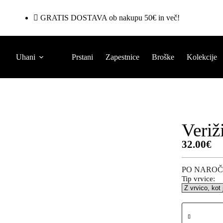
GRATIS DOSTAVA ob nakupu 50€ in več!
Uhani
Prstani
Zapestnice
Broške
Kolekcije
Veriž
32.00
€
PO NAROČ
Tip vrvice: