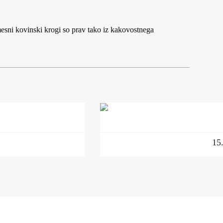
mesni kovinski krogi so prav tako iz kakovostnega
15