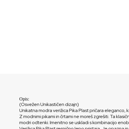
Opis:
(Osvežen Unikastičen dizajn)
Unikatna modra verižica Pika Plast pričara eleganco, 
Z modnimi pikami in črtami ne moreš zgrešiti. Ta klas
modri odtenki. Imenitno se uskladi s kombinacijo enoba
Verižica Pika Plast resnično lepo pristaja. Je opazna i