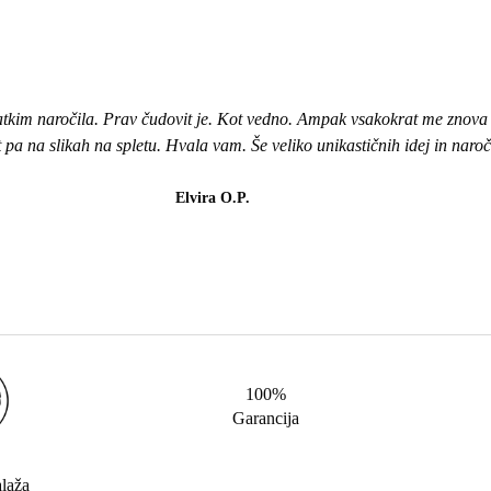
atkim naročila. Prav čudovit je. Kot vedno. Ampak vsakokrat me znova i
ot pa na slikah na spletu. Hvala vam. Še veliko unikastičnih idej in naro
Elvira O.P.
100%
Garancija
alaža