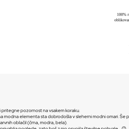
100% r
oblikova
ki pritegne pozornost na vsakem koraku.
ična modna elementa sta dobrodošla v sleherni modni omari. Še po
rvnih oblačil (črna, modra, bela).
n privablja poglede, zato boš z njo osvojila številne pohvale… 😉