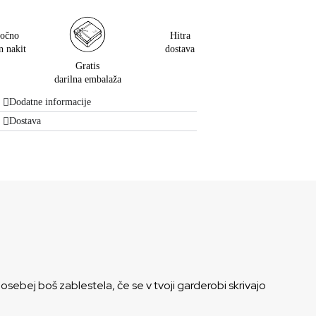
očno
Hitra
n nakit
dostava
Gratis
darilna embalaža
Dodatne informacije
Dostava
sebej boš zablestela, če se v tvoji garderobi skrivajo