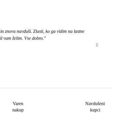
n znova navduši. Zlasti, ko ga vidim na lastne
"Pozdravljena, 
čil vam želim. Vse dobro."
bom izbrala ob
Varen
Navdušeni
nakup
kupci