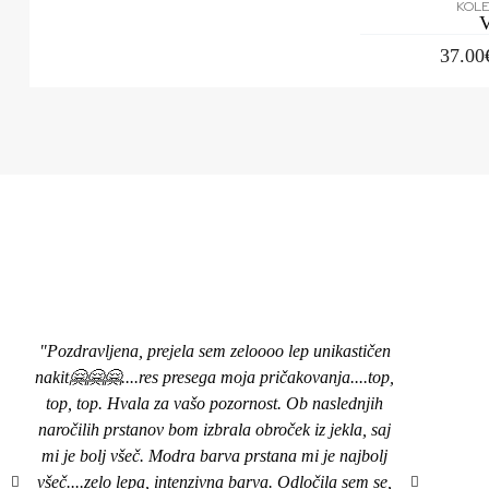
KOLE
V
37.00
"Pozdravljena, prejela sem zeloooo lep unikastičen
Rum
nakit🤗🤗🤗....res presega moja pričakovanja....top,
dnevi
top, top. Hvala za vašo pozornost. Ob naslednjih
kar s
naročilih prstanov bom izbrala obroček iz jekla, saj
neka
mi je bolj všeč. Modra barva prstana mi je najbolj
ta
všeč....zelo lepa, intenzivna barva. Odločila sem se,