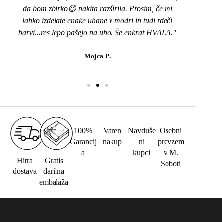
da bom zbirko😉 nakita razširila. Prosim, če mi
lahko izdelate enake uhane v modri in tudi rdeči
barvi...res lepo pašejo na uho. Še enkrat HVALA."
Mojca P.
100%
Varen
Navduše
Osebni
Garancij
nakup
ni
prevzem
a
kupci
v M.
Hitra
Gratis
Soboti
dostava
darilna
embalaža