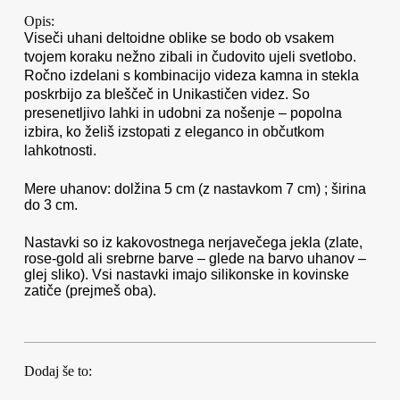
Opis:
Viseči uhani deltoidne oblike se bodo ob vsakem
tvojem koraku nežno zibali in čudovito ujeli svetlobo.
Ročno izdelani s kombinacijo videza kamna in stekla
poskrbijo za bleščeč in Unikastičen videz. So
presenetljivo lahki in udobni za nošenje – popolna
izbira, ko želiš izstopati z eleganco in občutkom
lahkotnosti.
Mere uhanov: dolžina 5 cm (z nastavkom 7 cm) ; širina
do 3 cm.
Nastavki so iz kakovostnega nerjavečega jekla (zlate,
rose-gold ali srebrne barve – glede na barvo uhanov –
glej sliko). Vsi nastavki imajo silikonske in kovinske
zatiče (prejmeš oba).
Dodaj še to: