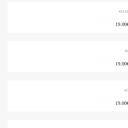
KOLE
19.00
K
19.00
K
19.00