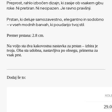
Preprost, rahlo izbočen dizajn, ki zasije ob vsakem gibu
roke. Ni pretiran. Ni neopazen. Je ravno pravšnji.
Prstan, ki deluje samozavestno, elegantno in sodobno
– v vseh modnih barvah, ki poudarijo tvoj stil.
Premer prstana: 2.8 cm.
Na voljo sta dva kakovostna nastavka za prstan – izbira je
tvoja. Oba sta udobna, nastavljiva po obsegu, primerna za
vsak prst.
Dodaj še to:
KOLE
29.0