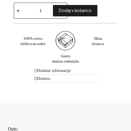
Dodaj v košarico
100% ročno
Hitra
oblikovan nakit
dostava
Gratis
darilna embalaža
Dodatne informacije
Dostava
Opis: