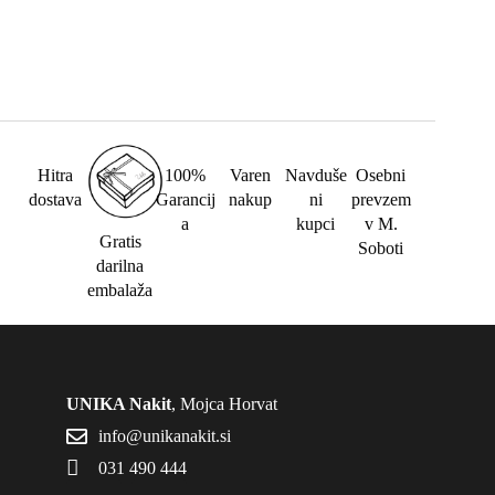
Hitra
100%
Varen
Navduše
Osebni
dostava
Garancij
nakup
ni
prevzem
a
kupci
v M.
Gratis
Soboti
darilna
embalaža
UNIKA Nakit
, Mojca Horvat
info@unikanakit.si
031 490 444