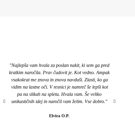
"Najlepša vam hvala za poslan nakit, ki sem ga pred
"Pozd
kratkim naročila. Prav čudovit je. Kot vedno. Ampak
nakit
vsakokrat me znova in znova navduši. Zlasti, ko ga
top,
vidim na lastne oči. V resnici je namreč še lepši kot
naroči
pa na slikah na spletu. Hvala vam. Še veliko
mi je
unikastičnih idej in naročil vam želim. Vse dobro."
všeč..
da b
lahk
Elvira O.P.
barvi