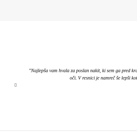
"Najlepša vam hvala za poslan nakit, ki sem ga pred kr
oči. V resnici je namreč še lepši k