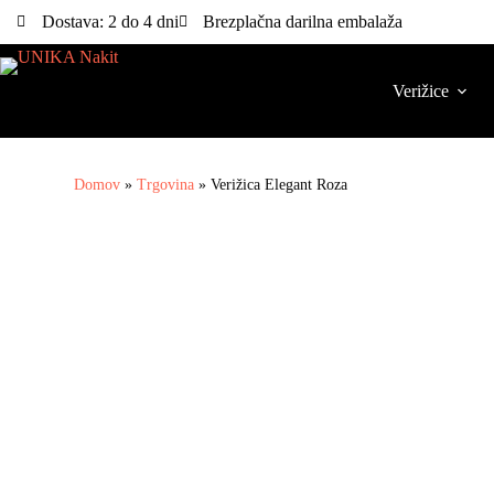
Dostava: 2 do 4 dni
Brezplačna darilna embalaža
Verižice
Domov
»
Trgovina
»
Verižica Elegant Roza