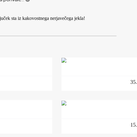
uček sta iz kakovostnega nerjavečega jekla!
35
15