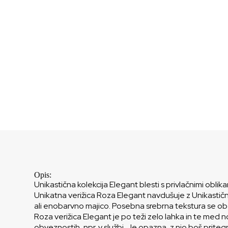
Opis:
Unikastična kolekcija Elegant blesti s privlačnimi obli
Unikatna verižica Roza Elegant navdušuje z Unikastično
ali enobarvno majico. Posebna srebrna tekstura se ob sv
Roza verižica Elegant je po teži zelo lahka in te med
obveznostih, npr. v službi. Je opazna, z njo boš prite