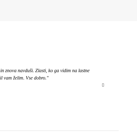
n znova navduši. Zlasti, ko ga vidim na lastne
"Pozdravljena, 
čil vam želim. Vse dobro."
bom izbrala ob