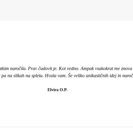
atkim naročila. Prav čudovit je. Kot vedno. Ampak vsakokrat me znova i
ot pa na slikah na spletu. Hvala vam. Še veliko unikastičnih idej in naro
Elvira O.P.