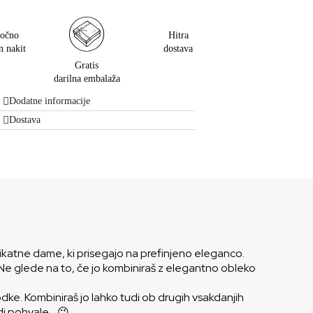
očno
Hitra
n nakit
dostava
Gratis
darilna embalaža
Dodatne informacije
Dostava
 unikatne dame, ki prisegajo na prefinjeno eleganco.
. Ne glede na to, če jo kombiniraš z elegantno obleko
dke. Kombiniraš jo lahko tudi ob drugih vsakdanjih
udi pohvale… 😉