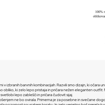
100% r
oblikova
kami v izbranih barvnih kombinacijah. Razvili smo dizajn, ki očara
 obliko, ki zelo lepo pristaja in pričara nežen eleganten outfit
etlobi lepo zablešči in pričara čudovit sijaj.
 nošenjem ne bo ovirala. Primerna je za posebne in svečane dogo
gnila pozornost na vsakem koraku. In zelo verjetno boš prejela t