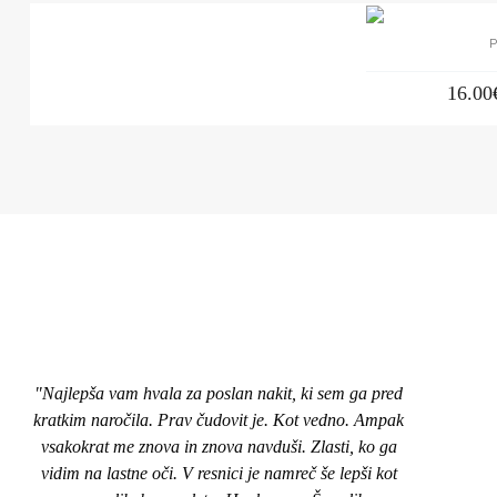
P
16.00
"Najlepša vam hvala za poslan nakit, ki sem ga pred
"Pozd
kratkim naročila. Prav čudovit je. Kot vedno. Ampak
nakit
vsakokrat me znova in znova navduši. Zlasti, ko ga
top,
vidim na lastne oči. V resnici je namreč še lepši kot
naroči