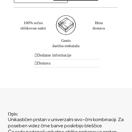
100% ročno
Hitra
oblikovan nakit
dostava
Gratis
darilna embalaža
Dodatne informacije
Dostava
Opis:
Unikastičen prstan v univerzalni sivo-črni kombinaciji. Za
poseben videz črne barve poskrbijo bleščice.
Če rada nadeneš unikatne oblike prstanov je prstan