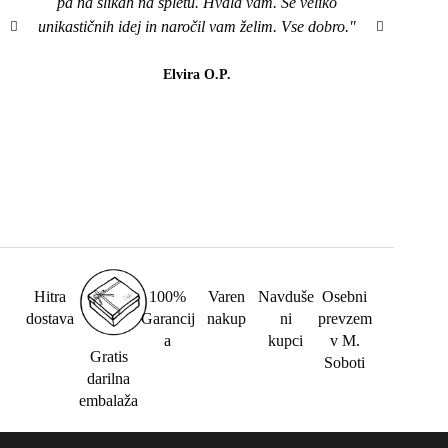
pa na slikah na spletu. Hvala vam. Še veliko
mi je
unikastičnih idej in naročil vam želim. Vse dobro."
všeč..
da b
lahk
Elvira O.P.
barvi
Hitra
100%
Varen
Navduše
Osebni
dostava
Garancij
nakup
ni
prevzem
a
kupci
v M.
Gratis
Soboti
darilna
embalaža