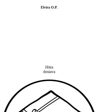
😉
Elvira O.P.
lahk
tud
Hitra
dostava