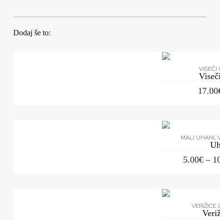
Dodaj še to:
VISEČI
Vise
17.00
MALI UHANI
,
U
5.00
€
–
1
VERIŽICE 
Ver