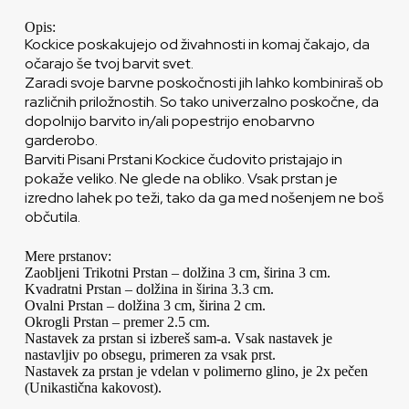
Opis:
Kockice poskakujejo od živahnosti in komaj čakajo, da
očarajo še tvoj barvit svet.
Zaradi svoje barvne poskočnosti jih lahko kombiniraš ob
različnih priložnostih. So tako univerzalno poskočne, da
dopolnijo barvito in/ali popestrijo enobarvno
garderobo.
Barviti Pisani Prstani Kockice čudovito pristajajo in
pokaže veliko. Ne glede na obliko. Vsak prstan je
izredno lahek po teži, tako da ga med nošenjem ne boš
občutila.
Mere prstanov:
Zaobljeni Trikotni Prstan – dolžina 3 cm, širina 3 cm.
Kvadratni Prstan – dolžina in širina 3.3 cm.
Ovalni Prstan – dolžina 3 cm, širina 2 cm.
Okrogli Prstan – premer 2.5 cm.
Nastavek za prstan si izbereš sam-a. Vsak nastavek je
nastavljiv po obsegu, primeren za vsak prst.
Nastavek za prstan je vdelan v polimerno glino, je 2x pečen
(Unikastična kakovost).