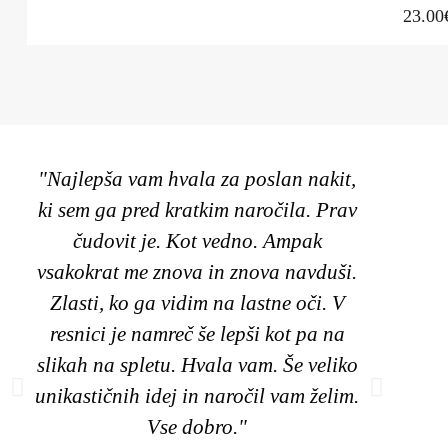
23.00
"Najlepša vam hvala za poslan nakit,
"Poz
ki sem ga pred kratkim naročila. Prav
unik
čudovit je. Kot vedno. Ampak
mo
vsakokrat me znova in znova navduši.
Zlasti, ko ga vidim na lastne oči. V
na
resnici je namreč še lepši kot pa na
izbr
slikah na spletu. Hvala vam. Še veliko
v
unikastičnih idej in naročil vam želim.
naj
Vse dobro."
barv