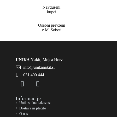
Navdušeni
kupci
Osebni prevzem
v M. Soboti
UNIKA Nakit
, Mojca Horvat
info@unikanakit.si
031 490 444
Informacije
Unikastična kakovost
Dostava in plačilo
O nas