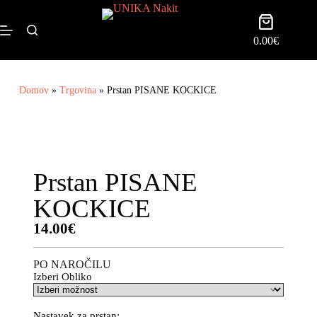
0.00
€
Domov
»
Trgovina
»
Prstan PISANE KOCKICE
Prstan PISANE
KOCKICE
14.00
€
PO NAROČILU
Izberi Obliko
Nastavek za prstan: