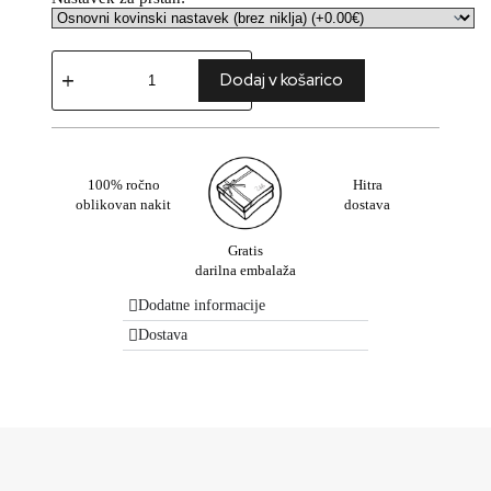
Dodaj v košarico
100% ročno
Hitra
oblikovan nakit
dostava
Gratis
darilna embalaža
Dodatne informacije
Dostava