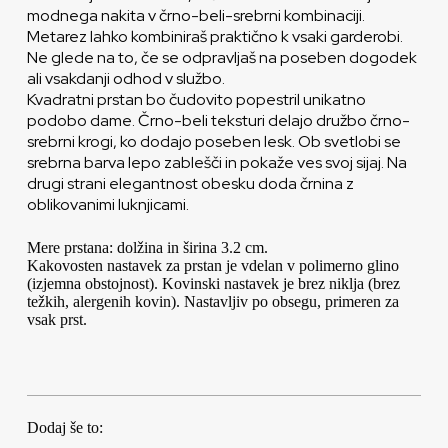
modnega nakita v črno-beli-srebrni kombinaciji.
Metarez lahko kombiniraš praktično k vsaki garderobi.
Ne glede na to, če se odpravljaš na poseben dogodek
ali vsakdanji odhod v službo.
Kvadratni prstan bo čudovito popestril unikatno
podobo dame. Črno-beli teksturi delajo družbo črno-
srebrni krogi, ko dodajo poseben lesk. Ob svetlobi se
srebrna barva lepo zablešči in pokaže ves svoj sijaj. Na
drugi strani elegantnost obesku doda črnina z
oblikovanimi luknjicami.
Mere prstana: dolžina in širina 3.2 cm.
Kakovosten nastavek za prstan je vdelan v polimerno glino
(izjemna obstojnost). Kovinski nastavek je brez niklja (brez
težkih, alergenih kovin). Nastavljiv po obsegu, primeren za
vsak prst.
Dodaj še to: