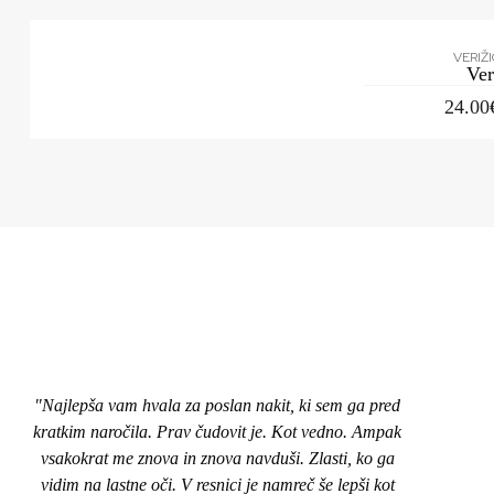
VERIŽ
Ve
24.00
"Najlepša vam hvala za poslan nakit, ki sem ga pred
"Pozd
kratkim naročila. Prav čudovit je. Kot vedno. Ampak
nakit
vsakokrat me znova in znova navduši. Zlasti, ko ga
top,
vidim na lastne oči. V resnici je namreč še lepši kot
naroči