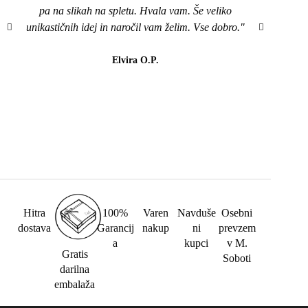
pa na slikah na spletu. Hvala vam. Še veliko
mi je
unikastičnih idej in naročil vam želim. Vse dobro."
všeč..
da b
lahk
Elvira O.P.
barvi
Hitra
100%
Varen
Navduše
Osebni
dostava
Garancij
nakup
ni
prevzem
a
kupci
v M.
Gratis
Soboti
darilna
embalaža