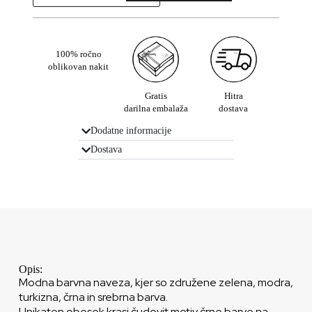
100% ročno
oblikovan nakit
Gratis
Hitra
darilna embalaža
dostava
Dodatne informacije
Dostava
Opis:
Modna barvna naveza, kjer so združene zelena, modra,
turkizna, črna in srebrna barva.
Unikaten obesek krasi čudovit motiv črne barve na