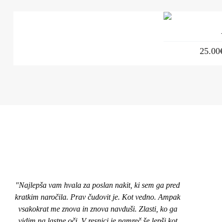
25.00
"Najlepša vam hvala za poslan nakit, ki sem ga pred
"Pozd
kratkim naročila. Prav čudovit je. Kot vedno. Ampak
nakit
vsakokrat me znova in znova navduši. Zlasti, ko ga
top,
vidim na lastne oči. V resnici je namreč še lepši kot
naroči