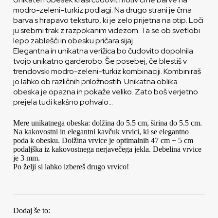
modro-zeleni-turkiz podlagi. Na drugo strani je črna
barva s hrapavo teksturo, ki je zelo prijetna na otip. Loči
ju srebrni trak z razpokanim videzom. Ta se ob svetlobi
lepo zablešči in obesku pričara sijaj.
Elegantna in unikatna verižica bo čudovito dopolnila
tvojo unikatno garderobo. Še posebej, če blestiš v
trendovski modro-zeleni-turkiz kombinaciji. Kombiniraš
jo lahko ob različnih priložnostih. Unikatna oblika
obeska je opazna in pokaže veliko. Zato boš verjetno
prejela tudi kakšno pohvalo…
Mere unikatnega obeska: dolžina do 5.5 cm, širina do 5.5 cm.
Na kakovostni in elegantni kavčuk vrvici, ki se elegantno
poda k obesku. Dolžina vrvice je optimalnih 47 cm + 5 cm
podaljška iz kakovostnega nerjavečega jekla. Debelina vrvice
je 3 mm.
Po želji si lahko izbereš drugo vrvico!
Dodaj še to: