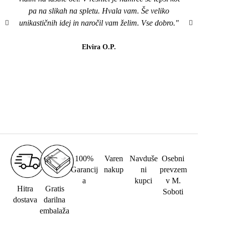
pa na slikah na spletu. Hvala vam. Še veliko
mi je
unikastičnih idej in naročil vam želim. Vse dobro."
všeč..
da b
lahk
Elvira O.P.
barvi
100%
Varen
Navduše
Osebni
Garancij
nakup
ni
prevzem
a
kupci
v M.
Hitra
Gratis
Soboti
dostava
darilna
embalaža