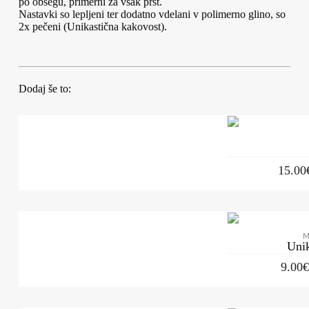
po obsegu, primerni za vsak prst.
Nastavki so lepljeni ter dodatno vdelani v polimerno glino, so
2x pečeni (Unikastična kakovost).
Dodaj še to:
15.00
M
Uni
9.00