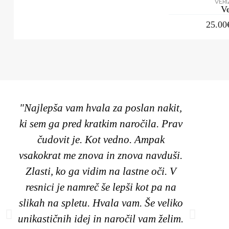
VERI
V
25.00
"Najlepša vam hvala za poslan nakit,
"Poz
ki sem ga pred kratkim naročila. Prav
unik
čudovit je. Kot vedno. Ampak
mo
vsakokrat me znova in znova navduši.
Zlasti, ko ga vidim na lastne oči. V
na
resnici je namreč še lepši kot pa na
izbr
slikah na spletu. Hvala vam. Še veliko
v
unikastičnih idej in naročil vam želim.
naj