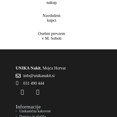
nakup
Navdušeni
kupci
Osebni prevzem
v M. Soboti
UNIKA Nakit
, Mojca Horvat
info@unikanakit.si
031 490 444
Informacije
Unikastična kakovost
Dostava in plačilo