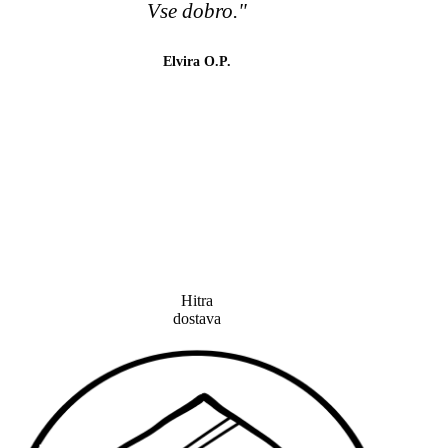
Vse dobro."
barv
😉
Elvira O.P.
lahk
tud
Hitra
dostava