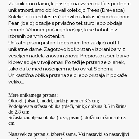
Za unikatno damo, ki prisega na izviren outfit s pridihom
unikatnosti, smo oblikovali kolekcijo Trees (Drevesca).
Kolekcija Trees blesti s čudovitim Unikastičnim dizajnom.
Pearl (belo) ozadje s privlačno teksturo lepo obdaja
črni rob. Vrhunec pričarajo krošnje, ki se bohotijo v
izbranih barvnih odtenkih.
Unikatni pisani prstan Trees imenitno zaključi outfit
unikatne dame. Zagotovo boš prstan v izbrani barvi z
veseljem nadela znova in znova. Preprosto izberi barvo,
ki prevladuje v tvoji omari. Po teži je prstan zelo lahek,
tako da te med nošenjem ne bo oviral. Sleherna
Unikastična oblika prstana zelo lepo pristaja in pokaže
veliko…
Mere unikatnega prstana:
Okrogli (pisani, modri, turkiz): premer 3.3 cm;
Podolgovata srčasta oblika (rdeči, pink): dolžina 3.5 in širina
do 2.8 cm;
Srčasta zaobljena oblika (roza, pisani): dolžina in širina do 3
cm.
Nastavek za prstan si izbereš sama. Vsi nastavki so nastavljivi