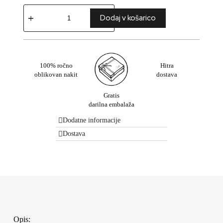
Dodaj v košarico
100% ročno
Hitra
oblikovan nakit
dostava
Gratis
darilna embalaža
Dodatne informacije
Dostava
Opis: