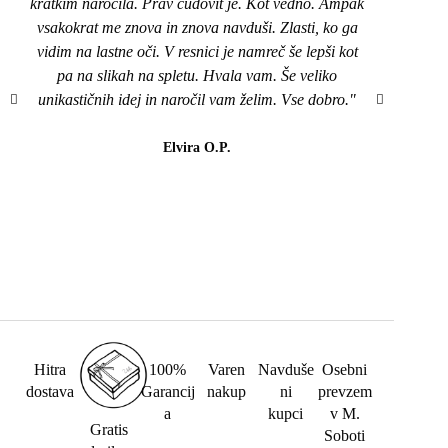
kratkim naročila. Prav čudovit je. Kot vedno. Ampak
nakit
vsakokrat me znova in znova navduši. Zlasti, ko ga
top,
vidim na lastne oči. V resnici je namreč še lepši kot
naroči
pa na slikah na spletu. Hvala vam. Še veliko
mi je
unikastičnih idej in naročil vam želim. Vse dobro."
všeč..
da b
lahk
Elvira O.P.
barvi
Hitra
100%
Varen
Navduše
Osebni
dostava
Garancij
nakup
ni
prevzem
a
kupci
v M.
Gratis
Soboti