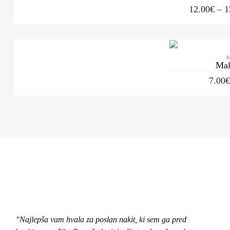
12.00
€
–
1
M
Mal
7.00
"Najlepša vam hvala za poslan nakit, ki sem ga pred
"Pozd