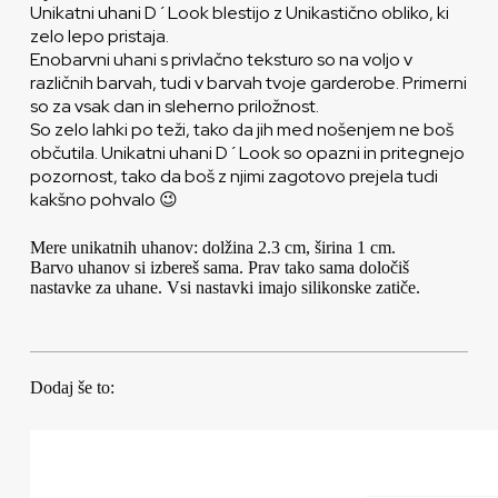
Unikatni uhani D´Look blestijo z Unikastično obliko, ki
zelo lepo pristaja.
Enobarvni uhani s privlačno teksturo so na voljo v
različnih barvah, tudi v barvah tvoje garderobe. Primerni
so za vsak dan in sleherno priložnost.
So zelo lahki po teži, tako da jih med nošenjem ne boš
občutila. Unikatni uhani D´Look so opazni in pritegnejo
pozornost, tako da boš z njimi zagotovo prejela tudi
kakšno pohvalo 😉
Mere unikatnih uhanov: dolžina 2.3 cm, širina 1 cm.
Barvo uhanov si izbereš sama. Prav tako sama določiš
nastavke za uhane. Vsi nastavki imajo silikonske zatiče.
Dodaj še to: