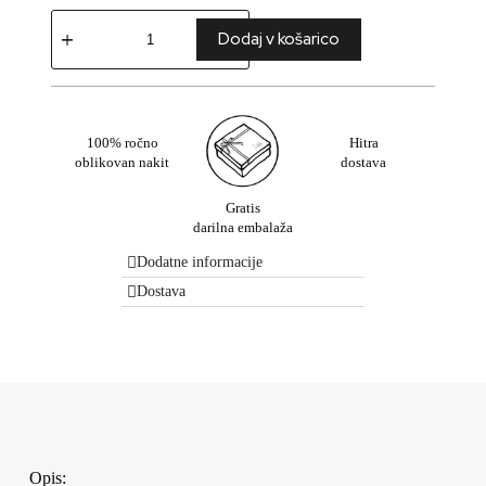
Dodaj v košarico
100% ročno
Hitra
oblikovan nakit
dostava
Gratis
darilna embalaža
Dodatne informacije
Dostava
Opis: