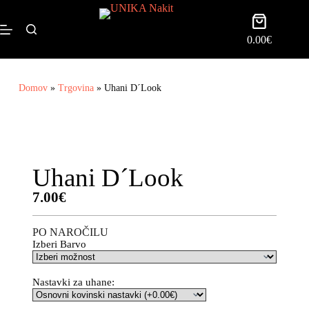
0.00
€
Domov
»
Trgovina
»
Uhani D´Look
Uhani D´Look
7.00
€
PO NAROČILU
Izberi Barvo
Nastavki za uhane: