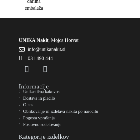
darilna
embalaža
UNIKA Nakit
, Mojca Horvat
info@unikanakit.si
031 490 444
Informacije
Unikastična kakovost
Dostava in plačilo
O nas
Oblikovanje in izdelava nakita po naročilu
Pogosta vprašanja
Poslovno sodelovanje
Kategorije izdelkov