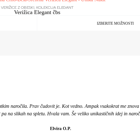
VERIŽICE Z OBESKI
,
KOLEKCIJA ELEGANT
Verižica Elegant čbs
IZBERITE MOŽNOSTI
atkim naročila. Prav čudovit je. Kot vedno. Ampak vsakokrat me znova i
ot pa na slikah na spletu. Hvala vam. Še veliko unikastičnih idej in naro
Elvira O.P.