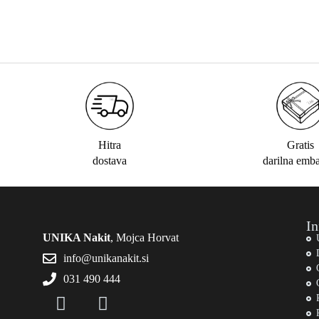
Hitra
Gratis
dostava
darilna emb
In
UNIKA Nakit
, Mojca Horvat
info@unikanakit.si
031 490 444