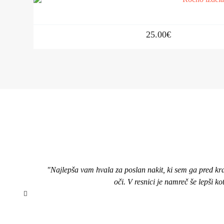
25.00
€
"Najlepša vam hvala za poslan nakit, ki sem ga pred kr
oči. V resnici je namreč še lepši k