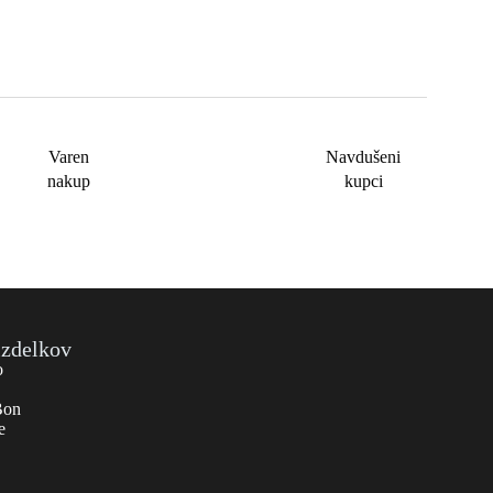
Varen
Navdušeni
nakup
kupci
izdelkov
o
Bon
e