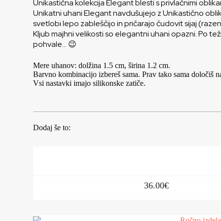
Unikastična kolekcija Elegant blesti s privlačnimi obli
Unikatni uhani Elegant navdušujejo z Unikastično oblik
svetlobi lepo zableščijo in pričarajo čudovit sijaj (raze
Kljub majhni velikosti so elegantni uhani opazni. Po tež
pohvale… 😉
Mere uhanov: dolžina 1.5 cm, širina 1.2 cm.
Barvno kombinacijo izbereš sama. Prav tako sama določiš n
Vsi nastavki imajo silikonske zatiče.
Dodaj še to:
36.00
€