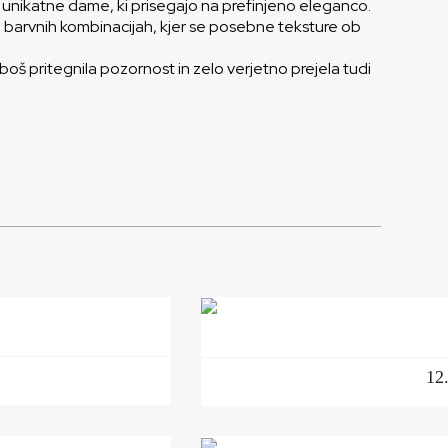
ara unikatne dame, ki prisegajo na prefinjeno eleganco.
ih barvnih kombinacijah, kjer se posebne teksture ob
 boš pritegnila pozornost in zelo verjetno prejela tudi
12