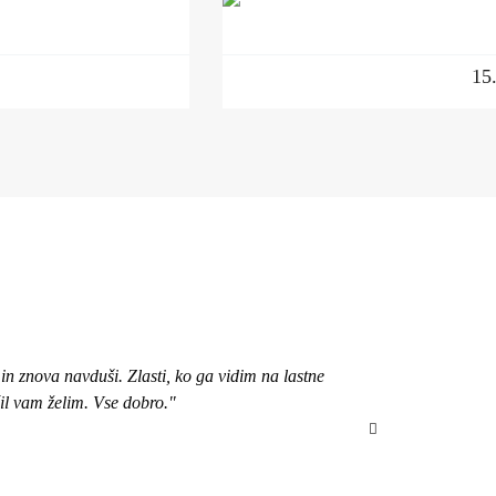
15
n znova navduši. Zlasti, ko ga vidim na lastne
"Pozdravljena, 
čil vam želim. Vse dobro."
bom izbrala ob