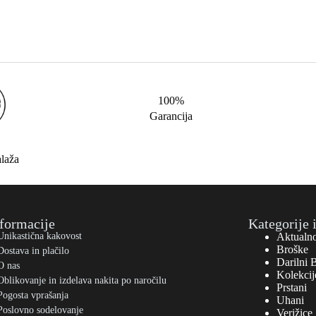
100%
Garancija
alaža
formacije
Kategorije 
Unikastična kakovost
Aktualn
Broške
Dostava in plačilo
Darilni 
O nas
Kolekcij
Oblikovanje in izdelava nakita po naročilu
Prstani
Pogosta vprašanja
Uhani
Poslovno sodelovanje
Verižice