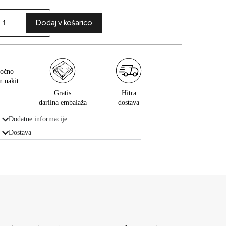
Dodaj v košarico
očno
n nakit
Gratis
Hitra
darilna embalaža
dostava
Dodatne informacije
Dostava