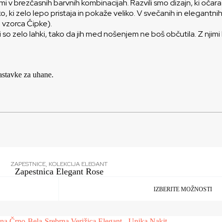
kami v brezčasnih barvnih kombinacijah. Razvili smo dizajn, ki oč
o, ki zelo lepo pristaja in pokaže veliko. V svečanih in elegantn
n vzorca Čipke).
i so zelo lahki, tako da jih med nošenjem ne boš občutila. Z njimi
astavke za uhane.
ZAPESTNICE
,
KOLEKCIJA ELEGANT
Zapestnica Elegant Rose
IZBERITE MOŽNOSTI