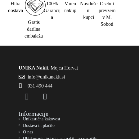
Hitra
100%
Varen
Navduše
Osebni
dostava
Garancij
nakup
ni
prevzem
a
kupci
v M.
Gratis
Soboti
darilna
embalaža
UNIKA Nakit
, Mojca Horvat
info@unikanakit.si
031 490 444
Informacije
Unikastična kakovost
Dostava in plačilo
O nas
Oblikovanje in izdelava nakita po naročilu