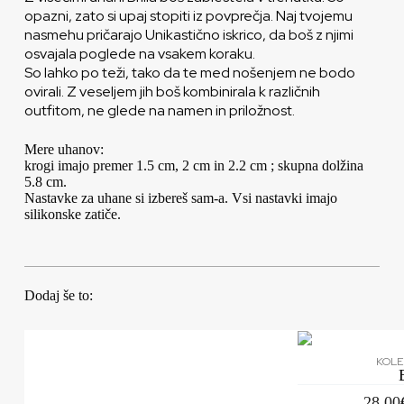
opazni, zato si upaj stopiti iz povprečja. Naj tvojemu
nasmehu pričarajo Unikastično iskrico, da boš z njimi
osvajala poglede na vsakem koraku.
So lahko po teži, tako da te med nošenjem ne bodo
ovirali. Z veseljem jih boš kombinirala k različnih
outfitom, ne glede na namen in priložnost.
Mere uhanov:
krogi imajo premer 1.5 cm, 2 cm in 2.2 cm ; skupna dolžina
5.8 cm.
Nastavke za uhane si izbereš sam-a. Vsi nastavki imajo
silikonske zatiče.
Dodaj še to:
KOLE
28.00