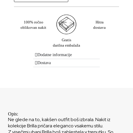
100% ročno
Hitra
oblikovan nakit
dostava
Gratis
darilna embalaža
Dodatne informacije
Dostava
Opis:
Ne glede na to, kakšen outfit boš izbrala. Nakit iz
kolekcije Brilla pričara eleganco vsakemu stilu.
Z visečimi uhani Brilla boš zablestela v trenutku. So