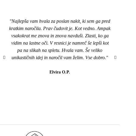
"Najlepša vam hvala za poslan nakit, ki sem ga pred
"Pozd
kratkim naročila. Prav čudovit je. Kot vedno. Ampak
nakit
vsakokrat me znova in znova navduši. Zlasti, ko ga
top,
vidim na lastne oči. V resnici je namreč še lepši kot
naroči
pa na slikah na spletu. Hvala vam. Še veliko
mi je
unikastičnih idej in naročil vam želim. Vse dobro."
všeč..
da b
lahk
Elvira O.P.
barvi