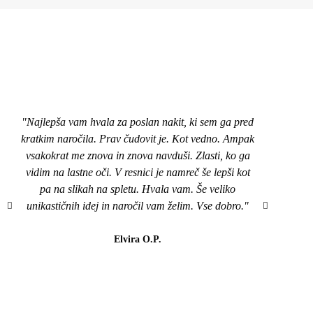
"Najlepša vam hvala za poslan nakit, ki sem ga pred
"Pozd
kratkim naročila. Prav čudovit je. Kot vedno. Ampak
nakit
vsakokrat me znova in znova navduši. Zlasti, ko ga
top,
vidim na lastne oči. V resnici je namreč še lepši kot
naroči
pa na slikah na spletu. Hvala vam. Še veliko
mi je
unikastičnih idej in naročil vam želim. Vse dobro."
všeč..
da b
lahk
Elvira O.P.
barvi