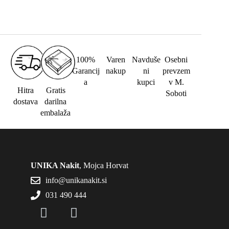
100%
Varen
Navduše
Osebni
Garancij
nakup
ni
prevzem
a
kupci
v M.
Hitra
Gratis
Soboti
dostava
darilna
embalaža
UNIKA Nakit
, Mojca Horvat
info@unikanakit.si
031 490 444