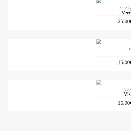
VERIŽ
Ver
25.00
P
15.00
VIS
Vi
16.00