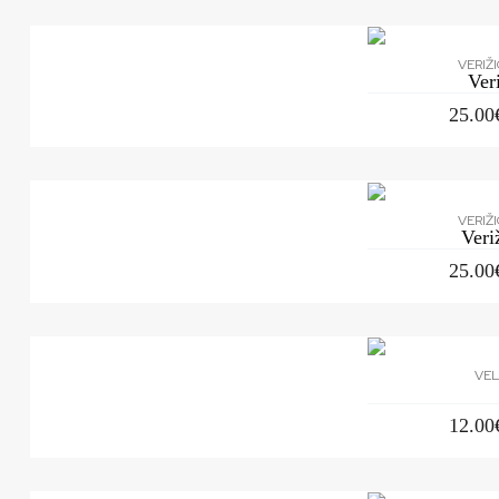
VERIŽ
Ver
25.00
VERIŽ
Ver
25.00
VEL
12.00