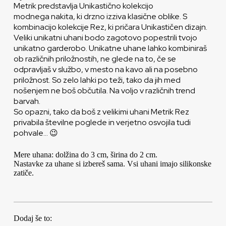
Metrik predstavlja Unikastično kolekcijo
modnega nakita, ki drzno izziva klasične oblike. S
kombinacijo kolekcije Rez, ki pričara Unikastičen dizajn.
Veliki unikatni uhani bodo zagotovo popestrili tvojo
unikatno garderobo. Unikatne uhane lahko kombiniraš
ob različnih priložnostih, ne glede na to, če se
odpravljaš v službo, v mesto na kavo ali na posebno
priložnost. So zelo lahki po teži, tako da jih med
nošenjem ne boš občutila. Na voljo v različnih trend
barvah.
So opazni, tako da boš z velikimi uhani Metrik Rez
privabila številne poglede in verjetno osvojila tudi
pohvale… 😉
Mere uhana: dolžina do 3 cm, širina do 2 cm.
Nastavke za uhane si izbereš sama. Vsi uhani imajo silikonske
zatiče.
Dodaj še to: