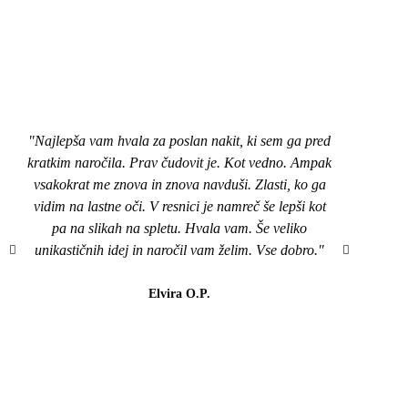
"Najlepša vam hvala za poslan nakit, ki sem ga pred
"Pozd
kratkim naročila. Prav čudovit je. Kot vedno. Ampak
nakit
vsakokrat me znova in znova navduši. Zlasti, ko ga
top,
vidim na lastne oči. V resnici je namreč še lepši kot
naroči
pa na slikah na spletu. Hvala vam. Še veliko
mi je
unikastičnih idej in naročil vam želim. Vse dobro."
všeč..
da b
lahk
Elvira O.P.
barvi