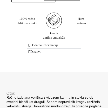
100% ročno
Hitra
oblikovan nakit
dostava
Gratis
darilna embalaža
Dodatne informacije
Dostava
Opis:
Ročno izdelana verižica z videzom kamna in stekla se ob
svetlobi blešči kot dragulj. Sedem nepravilnih krogov različnih
velikosti ustvarja Unikastično modni dizajn, ki pritegne poglede