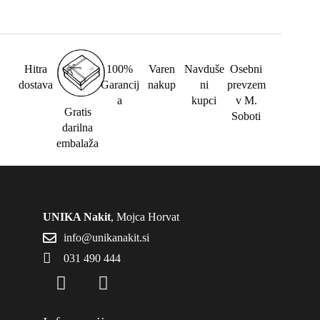
Hitra
100%
Varen
Navduše
Osebni
dostava
Garancij
nakup
ni
prevzem
a
kupci
v M.
Gratis
Soboti
darilna
embalaža
UNIKA Nakit
, Mojca Horvat
info@unikanakit.si
031 490 444