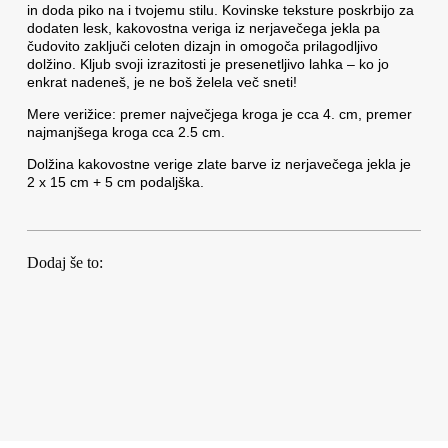
in doda piko na i tvojemu stilu. Kovinske teksture poskrbijo za
dodaten lesk, kakovostna veriga iz nerjavečega jekla pa
čudovito zaključi celoten dizajn in omogoča prilagodljivo
dolžino. Kljub svoji izrazitosti je presenetljivo lahka – ko jo
enkrat nadeneš, je ne boš želela več sneti!
Mere verižice: premer največjega kroga je cca 4. cm, premer
najmanjšega kroga cca 2.5 cm.
Dolžina kakovostne verige zlate barve iz nerjavečega jekla je
2 x 15 cm + 5 cm podaljška.
Dodaj še to: