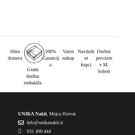
Hitra
100%
Varen
Navduše
Osebni
dostava
Garancij
nakup
ni
prevzem
a
kupci
v M.
Gratis
Soboti
darilna
embalaža
UNIKA Nakit
, Mojca Horvat
info@unikanakit.si
031 490 444