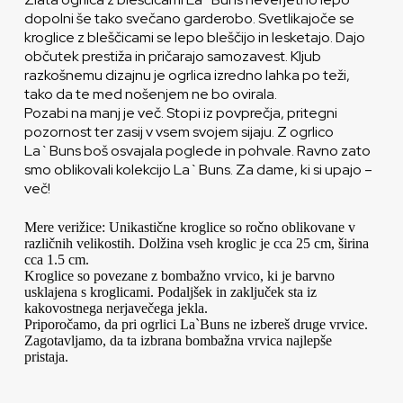
dopolni še tako svečano garderobo. Svetlikajoče se
kroglice z bleščicami se lepo bleščijo in lesketajo. Dajo
občutek prestiža in pričarajo samozavest. Kljub
razkošnemu dizajnu je ogrlica izredno lahka po teži,
tako da te med nošenjem ne bo ovirala.
Pozabi na manj je več. Stopi iz povprečja, pritegni
pozornost ter zasij v vsem svojem sijaju. Z ogrlico
La`Buns boš osvajala poglede in pohvale. Ravno zato
smo oblikovali kolekcijo La`Buns. Za dame, ki si upajo –
več!
Mere verižice: Unikastične kroglice so ročno oblikovane v
različnih velikostih. Dolžina vseh kroglic je cca 25 cm, širina
cca 1.5 cm.
Kroglice so povezane z bombažno vrvico, ki je barvno
usklajena s kroglicami. Podaljšek in zaključek sta iz
kakovostnega nerjavečega jekla.
Priporočamo, da pri ogrlici La`Buns ne izbereš druge vrvice.
Zagotavljamo, da ta izbrana bombažna vrvica najlepše
pristaja.