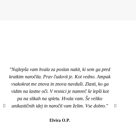
"Najlepša vam hvala za poslan nakit, ki sem ga pred
"Pozd
kratkim naročila. Prav čudovit je. Kot vedno. Ampak
nakit
vsakokrat me znova in znova navduši. Zlasti, ko ga
top,
vidim na lastne oči. V resnici je namreč še lepši kot
naroči
pa na slikah na spletu. Hvala vam. Še veliko
mi je
unikastičnih idej in naročil vam želim. Vse dobro."
všeč..
da b
lahk
Elvira O.P.
barvi