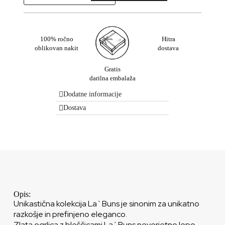
100% ročno
Hitra
oblikovan nakit
dostava
Gratis
darilna embalaža
Dodatne informacije
Dostava
Opis:
Unikastična kolekcija La`Buns je sinonim za unikatno
razkošje in prefinjeno eleganco.
Zlata ogrlica z bleščicami La`Buns neverjetno lepo