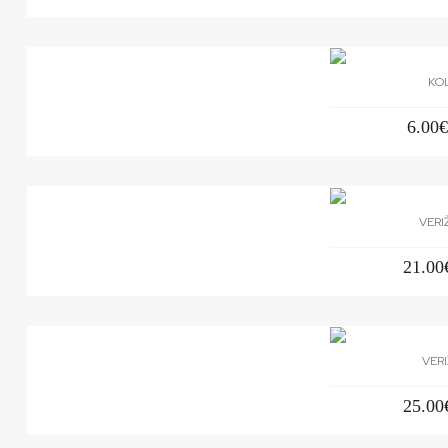
KO
6.00
VERI
21.00
VERI
25.00