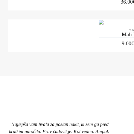
36.00
MA
Mali
9.00
"Najlepša vam hvala za poslan nakit, ki sem ga pred
"Pozd
kratkim naročila. Prav čudovit je. Kot vedno. Ampak
nakit