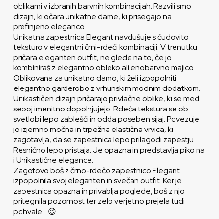
oblikami v izbranih barvnih kombinacijah. Razvili smo
dizajn, ki očara unikatne dame, ki prisegajo na
prefinjeno eleganco.
Unikatna zapestnica Elegant navdušuje s čudovito
teksturo v elegantni črni-rdeči kombinaciji. V trenutku
pričara eleganten outfit, ne glede na to, če jo
kombiniraš z elegantno obleko ali enobarvno majico.
Oblikovana za unikatno damo, ki želi izpopolniti
elegantno garderobo z vrhunskim modnim dodatkom.
Unikastičen dizajn pričarajo privlačne oblike, ki se med
seboj imenitno dopolnjujejo. Rdeča tekstura se ob
svetlobi lepo zablešči in odda poseben sijaj. Povezuje
jo izjemno močna in trpežna elastična vrvica, ki
zagotavlja, da se zapestnica lepo prilagodi zapestju.
Resnično lepo pristaja. Je opazna in predstavlja piko na
i Unikastične elegance.
Zagotovo boš z črno-rdečo zapestnico Elegant
izpopolnila svoj eleganten in svečan outfit. Ker je
zapestnica opazna in privablja poglede, boš z njo
pritegnila pozornost ter zelo verjetno prejela tudi
pohvale… 😉