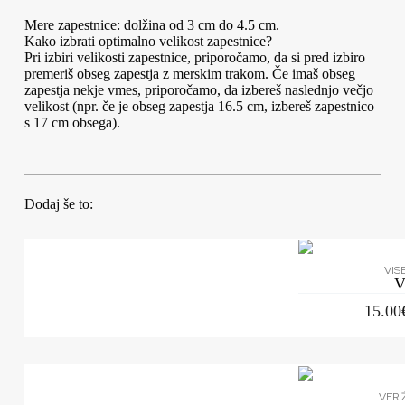
Mere zapestnice: dolžina od 3 cm do 4.5 cm.
Kako izbrati optimalno velikost zapestnice?
Pri izbiri velikosti zapestnice, priporočamo, da si pred izbiro
premeriš obseg zapestja z merskim trakom. Če imaš obseg
zapestja nekje vmes, priporočamo, da izbereš naslednjo večjo
velikost (npr. če je obseg zapestja 16.5 cm, izbereš zapestnico
s 17 cm obsega).
Dodaj še to:
VIS
V
15.00
VERI