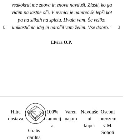
vsakokrat me znova in znova navduši. Zlasti, ko ga
top,
vidim na lastne oči. V resnici je namreč še lepši kot
naroči
pa na slikah na spletu. Hvala vam. Še veliko
mi je
unikastičnih idej in naročil vam želim. Vse dobro."
všeč..
da b
lahk
Elvira O.P.
barvi
Hitra
100%
Varen
Navduše
Osebni
dostava
Garancij
nakup
ni
prevzem
a
kupci
v M.
Gratis
Soboti
darilna