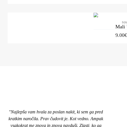
MA
Mali
9.00
"Najlepša vam hvala za poslan nakit, ki sem ga pred
"Pozd
kratkim naročila. Prav čudovit je. Kot vedno. Ampak
nakit
vsakokrat me znova in znova navduši. Zlasti, ko ga
top,