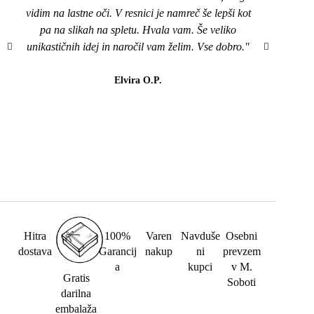
vidim na lastne oči. V resnici je namreč še lepši kot
naroči
pa na slikah na spletu. Hvala vam. Še veliko
mi je
unikastičnih idej in naročil vam želim. Vse dobro."
všeč..
da b
lahk
Elvira O.P.
barvi
Hitra
100%
Varen
Navduše
Osebni
dostava
Garancij
nakup
ni
prevzem
a
kupci
v M.
Gratis
Soboti
darilna
embalaža