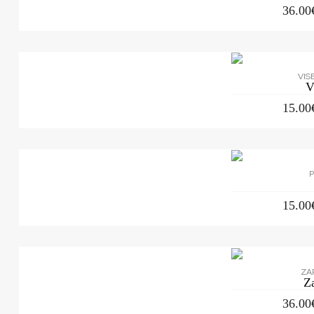
36.00
VIS
V
15.00
P
15.00
ZA
Z
36.00