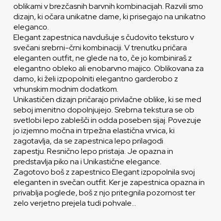
oblikami v brezčasnih barvnih kombinacijah. Razvili smo
dizajn, ki očara unikatne dame, ki prisegajo na unikatno
eleganco.
Elegant zapestnica navdušuje s čudovito teksturo v
svečani srebrni-črni kombinaciji. V trenutku pričara
eleganten outfit, ne glede na to, če jo kombiniraš z
elegantno obleko ali enobarvno majico. Oblikovana za
damo, ki želi izpopolniti elegantno garderobo z
vrhunskim modnim dodatkom.
Unikastičen dizajn pričarajo privlačne oblike, ki se med
seboj imenitno dopolnjujejo. Srebrna tekstura se ob
svetlobi lepo zablešči in odda poseben sijaj. Povezuje
jo izjemno močna in trpežna elastična vrvica, ki
zagotavlja, da se zapestnica lepo prilagodi
zapestju. Resnično lepo pristaja. Je opazna in
predstavlja piko na i Unikastične elegance.
Zagotovo boš z zapestnico Elegant izpopolnila svoj
eleganten in svečan outfit. Ker je zapestnica opazna in
privablja poglede, boš z njo pritegnila pozornost ter
zelo verjetno prejela tudi pohvale…