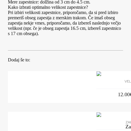
Mere zapestnice: dolžina od 3 cm do 4.5 cm.
Kako izbrati optimalno velikost zapestnice?
Pri izbiri velikosti zapestnice, priporočamo, da si pred izbiro
premeriš obseg zapestja z merskim trakom. Če imaš obseg
zapestja nekje vmes, priporočamo, da izbereš naslednjo večjo
velikost (npr. če je obseg zapestja 16.5 cm, izbereš zapestnico
s 17 cm obsega).
Dodaj še to:
VEL
12.00
ZA
Za