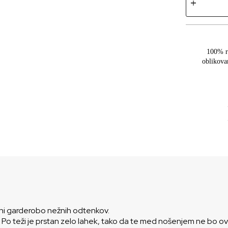
100% r
oblikova
ni garderobo nežnih odtenkov.
 Po teži je prstan zelo lahek, tako da te med nošenjem ne bo ovi