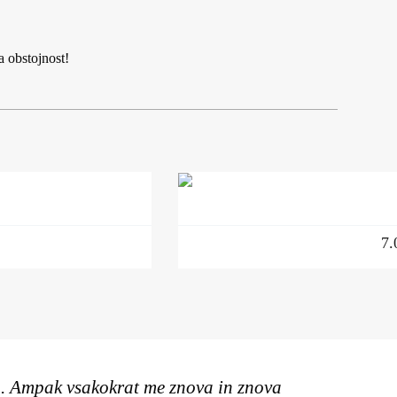
a obstojnost!
7.
no. Ampak vsakokrat me znova in znova
"Pozdrav