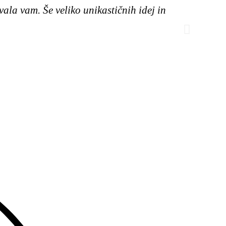
Hvala vam. Še veliko unikastičnih idej in
Ob nas
inte