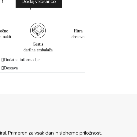
Dodaj v košarico
očno
Hitra
n nakit
dostava
Gratis
darilna embalaža
Dodatne informacije
Dostava
ral. Primeren za vsak dan in sleherno priložnost.