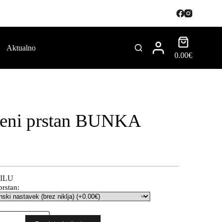
Aktualno
0.00
€
čeni prstan BUNKA
ILU
prstan: