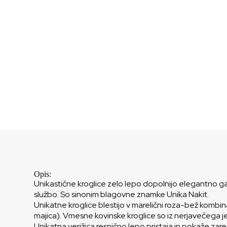
Opis:
Unikastične kroglice zelo lepo dopolnijo elegantno gard
službo. So sinonim blagovne znamke Unika Nakit.
Unikatne kroglice blestijo v marelični roza-bež kombina
majica). Vmesne kovinske kroglice so iz nerjavečega jekl
Unikatna verižica resnično lepo pristaja in pokaže zare