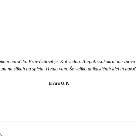
atkim naročila. Prav čudovit je. Kot vedno. Ampak vsakokrat me znova i
ot pa na slikah na spletu. Hvala vam. Še veliko unikastičnih idej in naro
Elvira O.P.