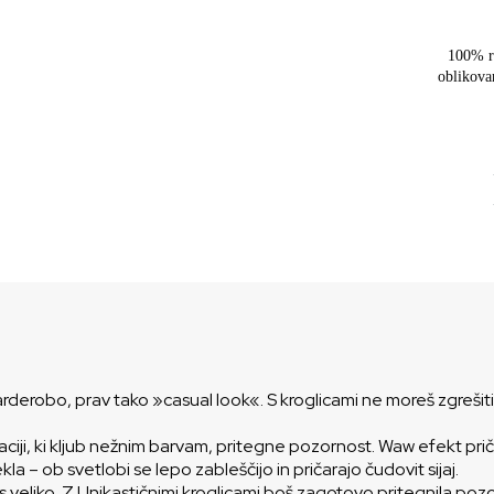
100% r
oblikova
erobo, prav tako »casual look«. S kroglicami ne moreš zgrešiti, s
ciji, ki kljub nežnim barvam, pritegne pozornost. Waw efekt prič
a – ob svetlobi se lepo zableščijo in pričarajo čudovit sijaj.
s veliko. Z Unikastičnimi kroglicami boš zagotovo pritegnila poz