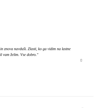
n znova navduši. Zlasti, ko ga vidim na lastne
"Pozdravljena, 
čil vam želim. Vse dobro."
bom izbrala ob