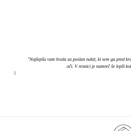
"Najlepša vam hvala za poslan nakit, ki sem ga pred kr
oči. V resnici je namreč še lepši k