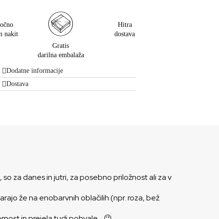
očno
Hitra
n nakit
dostava
Gratis
darilna embalaža
Dodatne informacije
Dostava
o za danes in jutri, za posebno priložnost ali za v
arajo že na enobarvnih oblačilih (npr. roza, bež
ornost in prejela tudi pohvale… 😉