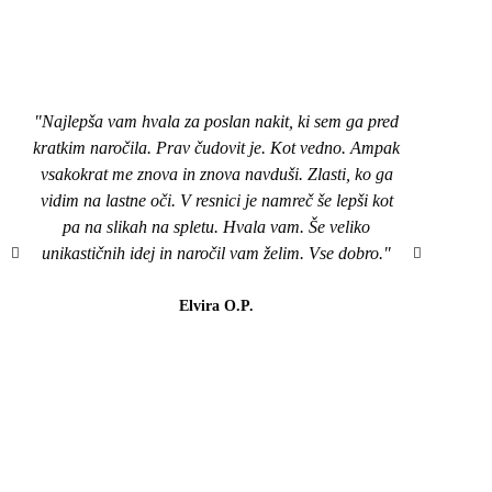
"Najlepša vam hvala za poslan nakit, ki sem ga pred
"Pozd
kratkim naročila. Prav čudovit je. Kot vedno. Ampak
nakit
vsakokrat me znova in znova navduši. Zlasti, ko ga
top,
vidim na lastne oči. V resnici je namreč še lepši kot
naroči
pa na slikah na spletu. Hvala vam. Še veliko
mi je
unikastičnih idej in naročil vam želim. Vse dobro."
všeč..
da b
lahk
Elvira O.P.
barvi