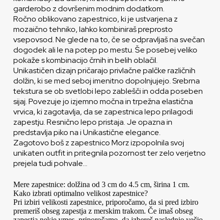
garderobo z dovršenim modnim dodatkom.
Ročno oblikovano zapestnico, ki je ustvarjena z
mozaično tehniko, lahko kombiniraš preprosto
vsepovsod. Ne glede na to, če se odpravljaš na svečan
dogodek ali le na potep po mestu. Še posebej veliko
pokaže s kombinacijo črnih in belih oblačil.
Unikastičen dizajn pričarajo privlačne palčke različnih
dolžin, ki se med seboj imenitno dopolnjujejo. Srebrna
tekstura se ob svetlobi lepo zablešči in odda poseben
sijaj. Povezuje jo izjemno močna in trpežna elastična
vrvica, ki zagotavlja, da se zapestnica lepo prilagodi
zapestju. Resnično lepo pristaja. Je opazna in
predstavlja piko na i Unikastične elegance.
Zagotovo boš z zapestnico Morz izpopolnila svoj
unikaten outfit in pritegnila pozornost ter zelo verjetno
prejela tudi pohvale…
Mere zapestnice: dolžina od 3 cm do 4.5 cm, širina 1 cm.
Kako izbrati optimalno velikost zapestnice?
Pri izbiri velikosti zapestnice, priporočamo, da si pred izbiro
premeriš obseg zapestja z merskim trakom. Če imaš obseg
zapestja nekje vmes, priporočamo, da izbereš naslednjo večjo