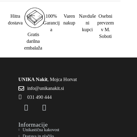
Hitra
100%
Varen
Navduše
Osebni
dostava
Garancij
nakup
ni
prevzem
a
kupci
v M.
Gratis
Soboti
darilna
embalaža
UNIKA Nakit
, Mojca Horvat
info@unikanakit.si
031 490 444
Informacije
Unikastična kakovost
Dostava in plačilo