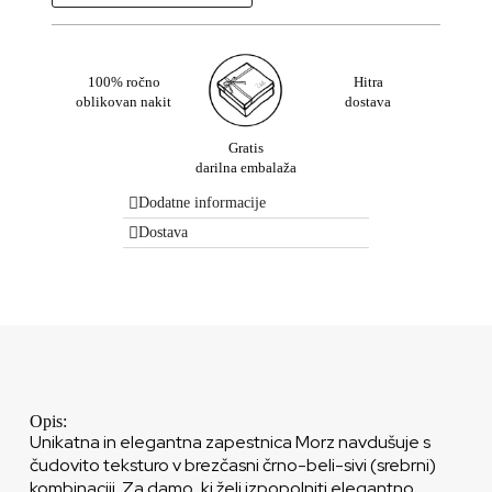
100% ročno
Hitra
oblikovan nakit
dostava
Gratis
darilna embalaža
Dodatne informacije
Dostava
Opis:
Unikatna in elegantna zapestnica Morz navdušuje s
čudovito teksturo v brezčasni črno-beli-sivi (srebrni)
kombinaciji. Za damo, ki želi izpopolniti elegantno