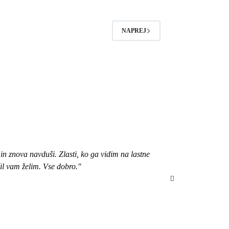
NAPREJ
n znova navduši. Zlasti, ko ga vidim na lastne
"Pozdravljena, 
čil vam želim. Vse dobro."
bom izbrala ob