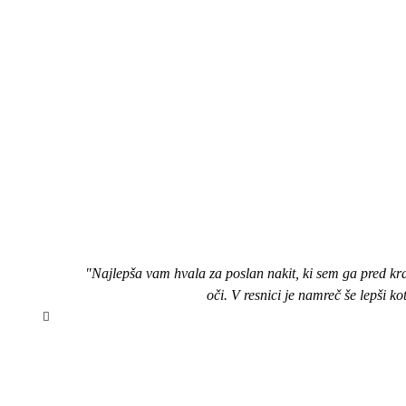
"Najlepša vam hvala za poslan nakit, ki sem ga pred kr
oči. V resnici je namreč še lepši k