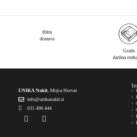
Hitra
dostava
Gratis
darilna emb
In
UNIKA Nakit
, Mojca Horvat
info@unikanakit.si
031 490 444