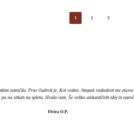
1
2
3
atkim naročila. Prav čudovit je. Kot vedno. Ampak vsakokrat me znova i
ot pa na slikah na spletu. Hvala vam. Še veliko unikastičnih idej in naro
Elvira O.P.