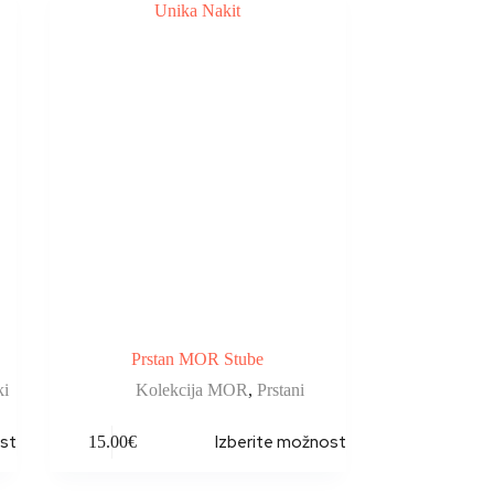
Prstan MOR Stube
ki
Kolekcija MOR
,
Prstani
sti
Izberite možnosti
15.00
€