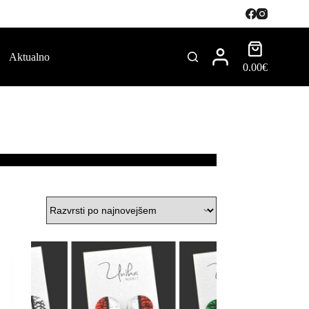
Aktualno
0.00
€