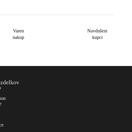
Varen
Navdušeni
nakup
kupci
izdelkov
o
Bon
e
ce