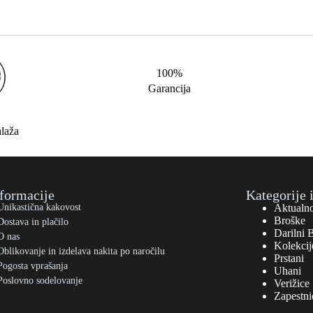
100%
Garancija
alaža
formacije
Kategorije 
Unikastična kakovost
Aktualn
Broške
Dostava in plačilo
Darilni 
O nas
Kolekcij
Oblikovanje in izdelava nakita po naročilu
Prstani
Pogosta vprašanja
Uhani
Poslovno sodelovanje
Verižice
Zapestni