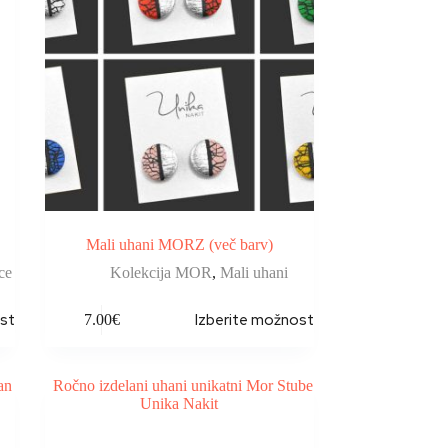
Mali uhani MORZ (več barv)
ce
Kolekcija MOR
,
Mali uhani
sti
Izberite možnosti
7.00
€