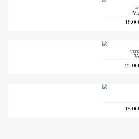
VI
Vi
18.00
VERI
V
25.00
15.00