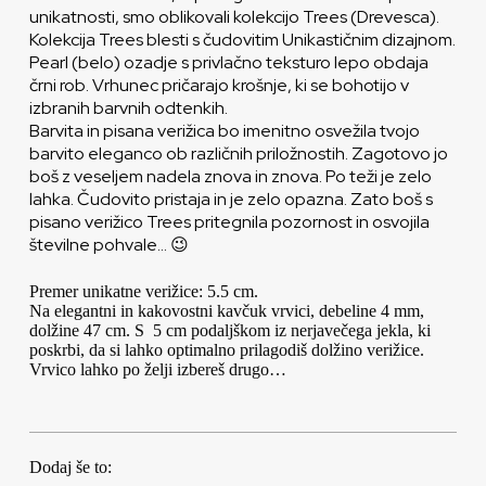
unikatnosti, smo oblikovali kolekcijo Trees (Drevesca).
Kolekcija Trees blesti s čudovitim Unikastičnim dizajnom.
Pearl (belo) ozadje s privlačno teksturo lepo obdaja
črni rob. Vrhunec pričarajo krošnje, ki se bohotijo v
izbranih barvnih odtenkih.
Barvita in pisana verižica bo imenitno osvežila tvojo
barvito eleganco ob različnih priložnostih. Zagotovo jo
boš z veseljem nadela znova in znova. Po teži je zelo
lahka. Čudovito pristaja in je zelo opazna. Zato boš s
pisano verižico Trees pritegnila pozornost in osvojila
številne pohvale… 😉
Premer unikatne verižice: 5.5 cm.
Na elegantni in kakovostni kavčuk vrvici, debeline 4 mm,
dolžine 47 cm. S 5 cm podaljškom iz nerjavečega jekla, ki
poskrbi, da si lahko optimalno prilagodiš dolžino verižice.
Vrvico lahko po želji izbereš drugo…
Dodaj še to: