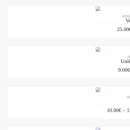
VERI
V
25.00
M
Uni
9.00
VE
10.00
€
–
1