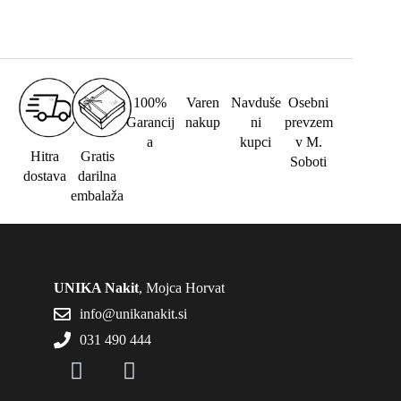
100%
Varen
Navduše
Osebni
Garancij
nakup
ni
prevzem
a
kupci
v M.
Hitra
Gratis
Soboti
dostava
darilna
embalaža
UNIKA Nakit
, Mojca Horvat
info@unikanakit.si
031 490 444