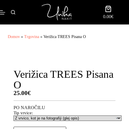
0.00
€
Domov
»
Trgovina
»
Verižica TREES Pisana O
Verižica TREES Pisana
O
25.00
€
PO NAROČILU
Tip vrvice: