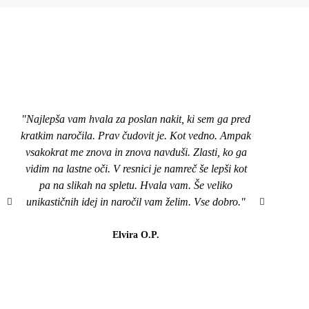
"Najlepša vam hvala za poslan nakit, ki sem ga pred
"Pozd
kratkim naročila. Prav čudovit je. Kot vedno. Ampak
nakit
vsakokrat me znova in znova navduši. Zlasti, ko ga
top,
vidim na lastne oči. V resnici je namreč še lepši kot
naroči
pa na slikah na spletu. Hvala vam. Še veliko
mi je
unikastičnih idej in naročil vam želim. Vse dobro."
všeč..
da b
lahk
Elvira O.P.
barvi