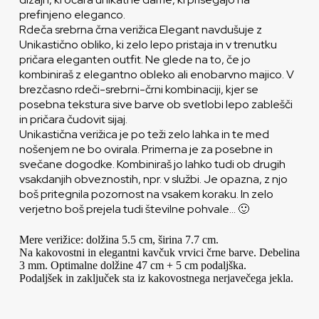
prefinjeno eleganco.
Rdeča srebrna črna verižica Elegant navdušuje z
Unikastično obliko, ki zelo lepo pristaja in v trenutku
pričara eleganten outfit. Ne glede na to, če jo
kombiniraš z elegantno obleko ali enobarvno majico. V
brezčasno rdeči-srebrni-črni kombinaciji, kjer se
posebna tekstura sive barve ob svetlobi lepo zablešči
in pričara čudovit sijaj.
Unikastična verižica je po teži zelo lahka in te med
nošenjem ne bo ovirala. Primerna je za posebne in
svečane dogodke. Kombiniraš jo lahko tudi ob drugih
vsakdanjih obveznostih, npr. v službi. Je opazna, z njo
boš pritegnila pozornost na vsakem koraku. In zelo
verjetno boš prejela tudi številne pohvale… 🙂
Mere verižice: dolžina 5.5 cm, širina 7.7 cm.
Na kakovostni in elegantni kavčuk vrvici črne barve. Debelina
3 mm. Optimalne dolžine 47 cm + 5 cm podaljška.
Podaljšek in zaključek sta iz kakovostnega nerjavečega jekla.