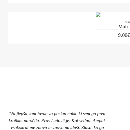
MA
Mali
9.00
"Najlepša vam hvala za poslan nakit, ki sem ga pred
"Pozd
kratkim naročila. Prav čudovit je. Kot vedno. Ampak
nakit
vsakokrat me znova in znova navduši. Zlasti, ko ga
top,