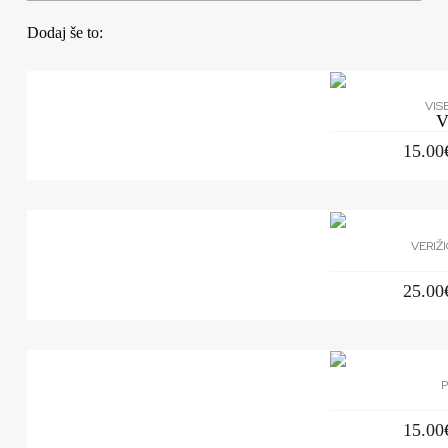
Dodaj še to:
VIS
V
15.00
VERIŽ
25.00
P
15.00