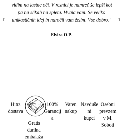
vidim na lastne oči. V resnici je namreč še lepši kot
naroči
pa na slikah na spletu. Hvala vam. Še veliko
mi je
unikastičnih idej in naročil vam želim. Vse dobro."
všeč..
da b
lahk
Elvira O.P.
barvi
Hitra
100%
Varen
Navduše
Osebni
dostava
Garancij
nakup
ni
prevzem
a
kupci
v M.
Gratis
Soboti
darilna
embalaža