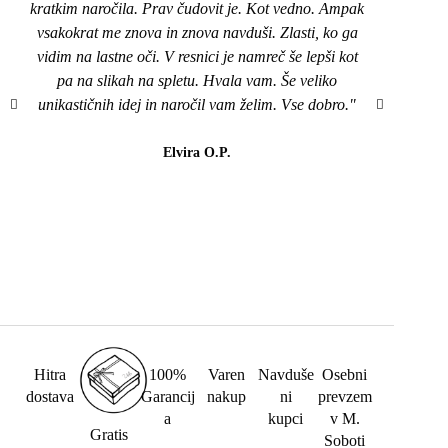
kratkim naročila. Prav čudovit je. Kot vedno. Ampak
nakit
vsakokrat me znova in znova navduši. Zlasti, ko ga
top,
vidim na lastne oči. V resnici je namreč še lepši kot
naroči
pa na slikah na spletu. Hvala vam. Še veliko
mi je
unikastičnih idej in naročil vam želim. Vse dobro."
všeč..
da b
lahk
Elvira O.P.
barvi
Hitra
100%
Varen
Navduše
Osebni
dostava
Garancij
nakup
ni
prevzem
a
kupci
v M.
Gratis
Soboti