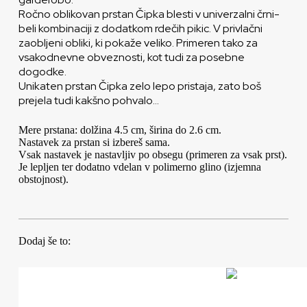
Ročno oblikovan prstan Čipka blesti v univerzalni črni-
beli kombinaciji z dodatkom rdečih pikic. V privlačni
zaobljeni obliki, ki pokaže veliko. Primeren tako za
vsakodnevne obveznosti, kot tudi za posebne
dogodke.
Unikaten prstan Čipka zelo lepo pristaja, zato boš
prejela tudi kakšno pohvalo…
Mere prstana: dolžina 4.5 cm, širina do 2.6 cm.
Nastavek za prstan si izbereš sama.
Vsak nastavek je nastavljiv po obsegu (primeren za vsak prst).
Je lepljen ter dodatno vdelan v polimerno glino (izjemna
obstojnost).
Dodaj še to: