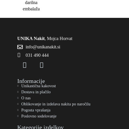
darilna
embalaža
UNIKA Nakit
, Mojca Horvat
info@unikanakit.si
031 490 444
Informacije
Unikastična kakovost
Dostava in plačilo
O nas
Oblikovanje in izdelava nakita po naročilu
Pogosta vprašanja
Poslovno sodelovanje
Kategorije izdelkov