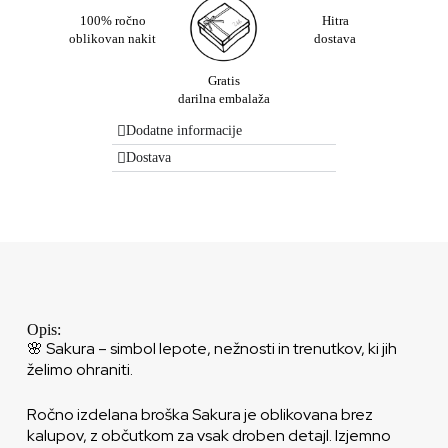
100% ročno
Hitra
oblikovan nakit
dostava
Gratis
darilna embalaža
Dodatne informacije
Dostava
Opis:
🌸 Sakura – simbol lepote, nežnosti in trenutkov, ki jih
želimo ohraniti.
Ročno izdelana broška Sakura je oblikovana brez
kalupov, z občutkom za vsak droben detajl. Izjemno