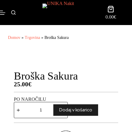
0.00
€
Domov
»
Trgovina
»
Broška Sakura
Broška Sakura
25.00
€
PO NAROČILU
Dodaj v košarico