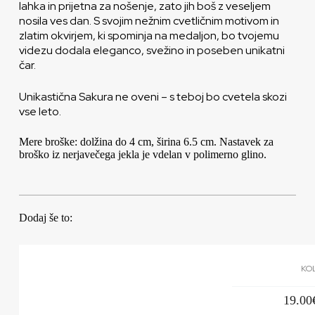
lahka in prijetna za nošenje, zato jih boš z veseljem
nosila ves dan. S svojim nežnim cvetličnim motivom in
zlatim okvirjem, ki spominja na medaljon, bo tvojemu
videzu dodala eleganco, svežino in poseben unikatni
čar.
Unikastična Sakura ne oveni – s teboj bo cvetela skozi
vse leto.
Mere broške: dolžina do 4 cm, širina 6.5 cm. Nastavek za
broško iz nerjavečega jekla je vdelan v polimerno glino.
Dodaj še to:
KO
19.00