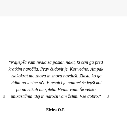
"Najlepša vam hvala za poslan nakit, ki sem ga pred
"Pozd
kratkim naročila. Prav čudovit je. Kot vedno. Ampak
nakit
vsakokrat me znova in znova navduši. Zlasti, ko ga
top,
vidim na lastne oči. V resnici je namreč še lepši kot
naroči
pa na slikah na spletu. Hvala vam. Še veliko
mi je
unikastičnih idej in naročil vam želim. Vse dobro."
všeč..
da b
lahk
Elvira O.P.
barvi