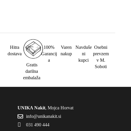
Hitra
100%
Varen
Navduše
Osebni
dostava
Garancij
nakup
ni
prevzem
a
kupci
v M.
Gratis
Soboti
darilna
embalaža
UNIKA Nakit
, Mojca Horvat
info@unikanakit.si
031 490 444