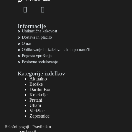
Informacije
Unikastična kakovost
Dostava in plačilo
O nas
Oblikovanje in izdelava nakita po naročilu
Pogosta vprašanja
Poslovno sodelovanje
Kategorije izdelkov
Aktualno
Broške
Darilni Bon
Kolekcije
Prstani
Uhani
Verižice
Zapestnice
Splošni pogoji
|
Pravilnik o
zasebnosti