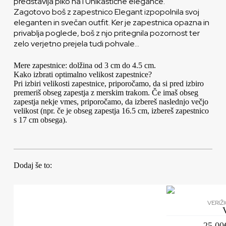
predstavlja piko na i Unikastične elegance.
Zagotovo boš z zapestnico Elegant izpopolnila svoj
eleganten in svečan outfit. Ker je zapestnica opazna in
privablja poglede, boš z njo pritegnila pozornost ter
zelo verjetno prejela tudi pohvale…
Mere zapestnice: dolžina od 3 cm do 4.5 cm.
Kako izbrati optimalno velikost zapestnice?
Pri izbiri velikosti zapestnice, priporočamo, da si pred izbiro
premeriš obseg zapestja z merskim trakom. Če imaš obseg
zapestja nekje vmes, priporočamo, da izbereš naslednjo večjo
velikost (npr. če je obseg zapestja 16.5 cm, izbereš zapestnico
s 17 cm obsega).
Dodaj še to:
VERIŽ
25.00