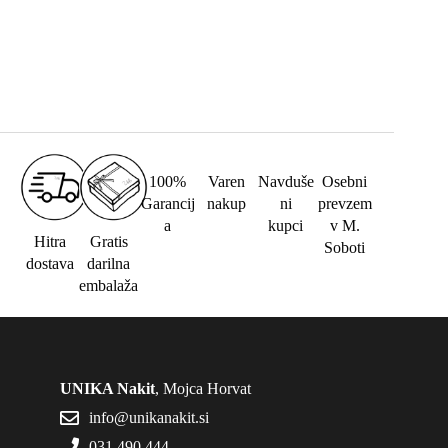
100%
Varen
Navduše
Osebni
Garancij
nakup
ni
prevzem
a
kupci
v M.
Hitra
Gratis
Soboti
dostava
darilna
embalaža
UNIKA Nakit
, Mojca Horvat
info@unikanakit.si
031 490 444