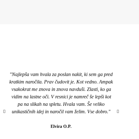
"Najlepša vam hvala za poslan nakit, ki sem ga pred
"Pozd
kratkim naročila. Prav čudovit je. Kot vedno. Ampak
nakit
vsakokrat me znova in znova navduši. Zlasti, ko ga
top,
vidim na lastne oči. V resnici je namreč še lepši kot
naroči
pa na slikah na spletu. Hvala vam. Še veliko
mi je
unikastičnih idej in naročil vam želim. Vse dobro."
všeč..
da b
lahk
Elvira O.P.
barvi