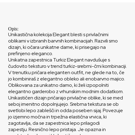
Opis:
Unikastična kolekcija Elegant blesti s privlačnimi
oblikami v izbranih barvnih kombinacijah. Razvili smo
dizajn, ki očara unikatne dame, ki prisegajo na
prefinjeno eleganco.
Unikatna zapestnica Turkiz Elegant navdušuje s
čudovito teksturo v trend turkiz-srebrni-črni kombinaciji.
V trenutku pričara eleganten outfit, ne glede na to, če
jo kombiniraš z elegantno obleko ali enobarvno majico.
Oblikovana za unikatno damo, ki želi izpopolniti
elegantno garderobo z vrhunskim modnim dodatkom.
Unikastičen dizajn pričarajo privlačne oblike, ki se med
seboj imenitno dopolnjujejo. Srebrna tekstura se ob
svetlobi lepo zablešči in odda poseben sijaj. Povezuje
jo izjemno močna in trpežna elastična vrvica, ki
zagotavlja, da se zapestnica lepo prilagodi
zapestju. Resnično lepo pristaja. Je opazna in