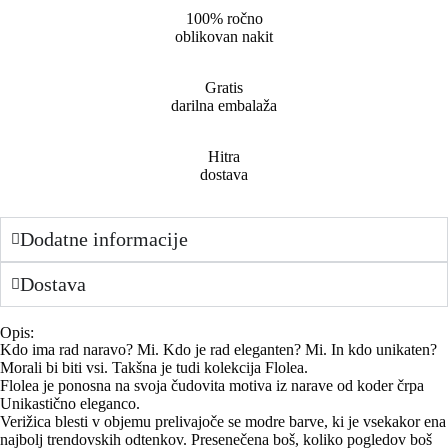
100% ročno
oblikovan nakit
Gratis
darilna embalaža
Hitra
dostava
Dodatne informacije
Dostava
Opis:
Kdo ima rad naravo? Mi. Kdo je rad eleganten? Mi. In kdo unikaten?
Morali bi biti vsi. Takšna je tudi kolekcija Flolea.
Flolea je ponosna na svoja čudovita motiva iz narave od koder črpa
Unikastično eleganco.
Verižica blesti v objemu prelivajoče se modre barve, ki je vsekakor ena
najbolj trendovskih odtenkov. Presenečena boš, koliko pogledov boš