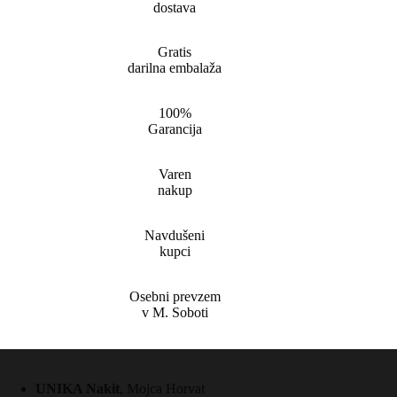
dostava
Gratis
darilna embalaža
100%
Garancija
Varen
nakup
Navdušeni
kupci
Osebni prevzem
v M. Soboti
UNIKA Nakit
, Mojca Horvat