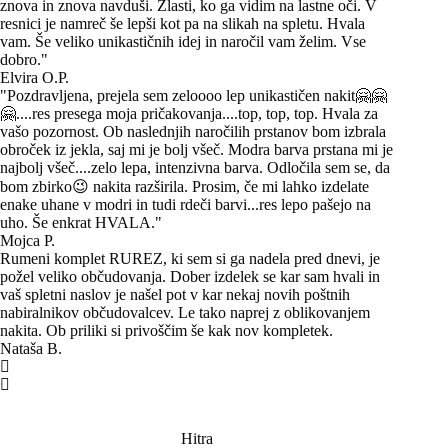
znova in znova navduši. Zlasti, ko ga vidim na lastne oči. V
resnici je namreč še lepši kot pa na slikah na spletu. Hvala
vam. Še veliko unikastičnih idej in naročil vam želim. Vse
dobro."
Elvira O.P.
"Pozdravljena, prejela sem zeloooo lep unikastičen nakit🤗🤗
🤗....res presega moja pričakovanja....top, top, top. Hvala za
vašo pozornost. Ob naslednjih naročilih prstanov bom izbrala
obroček iz jekla, saj mi je bolj všeč. Modra barva prstana mi je
najbolj všeč....zelo lepa, intenzivna barva. Odločila sem se, da
bom zbirko😉 nakita razširila. Prosim, če mi lahko izdelate
enake uhane v modri in tudi rdeči barvi...res lepo pašejo na
uho. Še enkrat HVALA."
Mojca P.
Rumeni komplet RUREZ, ki sem si ga nadela pred dnevi, je
požel veliko občudovanja. Dober izdelek se kar sam hvali in
vaš spletni naslov je našel pot v kar nekaj novih poštnih
nabiralnikov občudovalcev. Le tako naprej z oblikovanjem
nakita. Ob priliki si privoščim še kak nov kompletek.
Nataša B.
Hitra