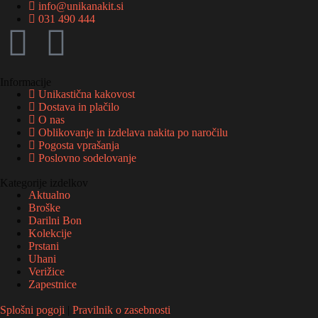
info@unikanakit.si
031 490 444
Informacije
Unikastična kakovost
Dostava in plačilo
O nas
Oblikovanje in izdelava nakita po naročilu
Pogosta vprašanja
Poslovno sodelovanje
Kategorije izdelkov
Aktualno
Broške
Darilni Bon
Kolekcije
Prstani
Uhani
Verižice
Zapestnice
Splošni pogoji
|
Pravilnik o zasebnosti