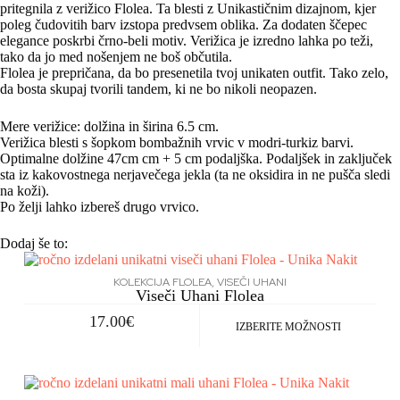
pritegnila z verižico Flolea. Ta blesti z Unikastičnim dizajnom, kjer
poleg čudovitih barv izstopa predvsem oblika. Za dodaten ščepec
elegance poskrbi črno-beli motiv. Verižica je izredno lahka po teži,
tako da jo med nošenjem ne boš občutila.
Flolea je prepričana, da bo presenetila tvoj unikaten outfit. Tako zelo,
da bosta skupaj tvorili tandem, ki ne bo nikoli neopazen.
Mere verižice: dolžina in širina 6.5 cm.
Verižica blesti s šopkom bombažnih vrvic v modri-turkiz barvi.
Optimalne dolžine 47cm cm + 5 cm podaljška. Podaljšek in zaključek
sta iz kakovostnega nerjavečega jekla (ta ne oksidira in ne pušča sledi
na koži).
Po želji lahko izbereš drugo vrvico.
Dodaj še to:
KOLEKCIJA FLOLEA
,
VISEČI UHANI
Viseči Uhani Flolea
17.00
€
IZBERITE MOŽNOSTI