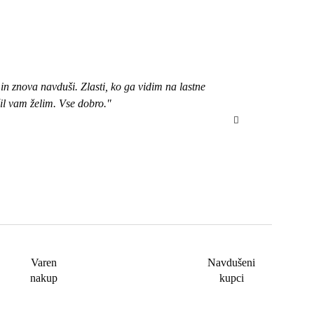
n znova navduši. Zlasti, ko ga vidim na lastne
"Pozdravljena, 
čil vam želim. Vse dobro."
bom izbrala ob
Varen
Navdušeni
nakup
kupci