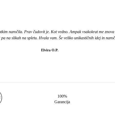
atkim naročila. Prav čudovit je. Kot vedno. Ampak vsakokrat me znova i
ot pa na slikah na spletu. Hvala vam. Še veliko unikastičnih idej in naro
Elvira O.P.
100%
Garancija