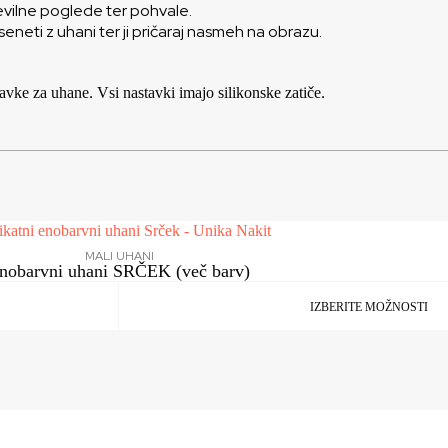
številne poglede ter pohvale.
neti z uhani ter ji pričaraj nasmeh na obrazu.
avke za uhane. Vsi nastavki imajo silikonske zatiče.
MALI UHANI
nobarvni uhani SRČEK (več barv)
IZBERITE MOŽNOSTI