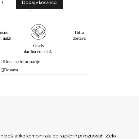
Dodaj v košarico
očno
Hitra
n nakit
dostava
Gratis
darilna embalaža
Dodatne informacije
Dostava
a jih boš lahko kombinirala ob različnih priložnostih. Zelo