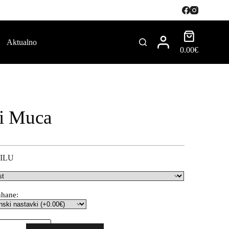
Aktualno
0.00
€
i Muca
ILU
uhane: