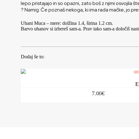
lepo pristajajo in so opazni, zato boš z njimi osvojila 
? Namig: Če poznaš nekoga, ki ima rada mačke, jo prese
Uhani Muca – mere: dolžina 1.4, širina 1.2 cm.
Barvo uhanov si izbereš sam-a. Prav tako sam-a določiš nast
Dodaj še to:
E
7.00
€