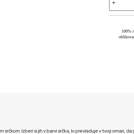
100% r
oblikova
m srčkom. Izberi si jih v barvi srčka, ki prevladuje v tvoji omari, d