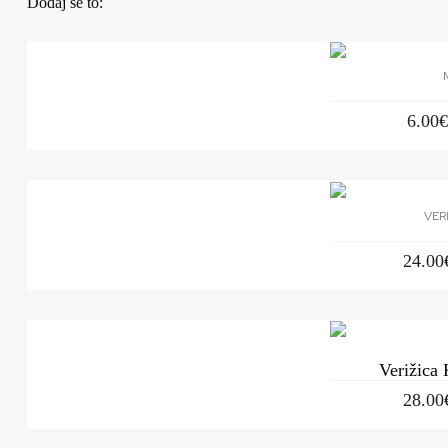
Dodaj še to:
6.00
VER
24.00
Verižica
28.00