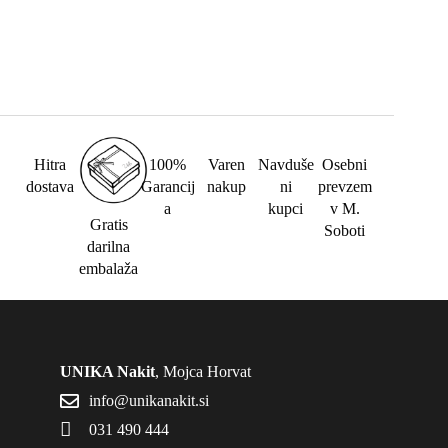
Hitra
100%
Varen
Navduše
Osebni
dostava
Garancij
nakup
ni
prevzem
a
kupci
v M.
Gratis
Soboti
darilna
embalaža
UNIKA Nakit
, Mojca Horvat
info@unikanakit.si
031 490 444