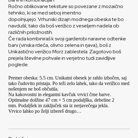
Ročno oblikovane teksture so povezane z mozaično
tehniko, ki se med seboj imenitno
dopolnjujejo. Vrhunski dizajn modnega obeska te bo
navdušil, tako da boš verižico z veseljem nadela ob
različnih priložnostih.
Če rada kombiniraš k svoji garderobi naravne odtenke
barv (vinska rdeča, olivno zelena in rjava), boš z
Unikastično verižico Morz zablestela. Zagotovo boš
prejela številne pohvale in verjetno tudi zavidljive
poglede.
Premer obeska: 5.5 cm. Unikatni obesek je rahlo izbočen, saj
tako čudovito pristaja. Po teži zelo lahek, tako da verižico med
nošenjem ne boš občutila.
Na kakovostni in elegantni kavčuk vrvici črne barve.
Optimalne dolžine 47 cm + 5 cm podaljška, debeline 2
mm. Podaljšek in zaključek sta iz nerjavečega jekla.
Vrvico lahko po želji izbereš drugo…