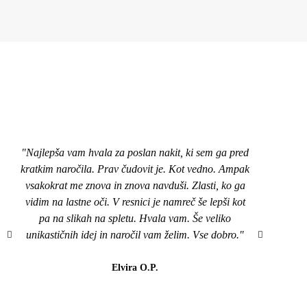
"Najlepša vam hvala za poslan nakit, ki sem ga pred
"Pozd
kratkim naročila. Prav čudovit je. Kot vedno. Ampak
nakit
vsakokrat me znova in znova navduši. Zlasti, ko ga
top,
vidim na lastne oči. V resnici je namreč še lepši kot
naroči
pa na slikah na spletu. Hvala vam. Še veliko
mi je
unikastičnih idej in naročil vam želim. Vse dobro."
všeč..
da b
lahk
Elvira O.P.
barvi